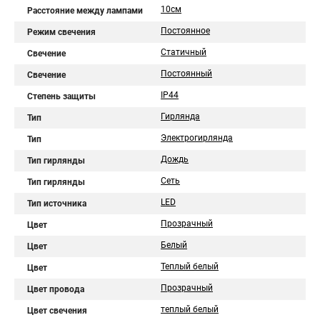
10см
Расстояние между лампами
Постоянное
Режим свечения
Статичный
Свечение
Постоянный
Свечение
IP44
Степень защиты
Гирлянда
Тип
Электрогирлянда
Тип
Дождь
Тип гирлянды
Сеть
Тип гирлянды
LED
Тип источника
Прозрачный
Цвет
Белый
Цвет
Теплый белый
Цвет
Прозрачный
Цвет провода
теплый белый
Цвет свечения