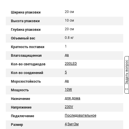
20 см
Ширина упаковки
10 см
Высота упаковки
20 см
Глубина упаковки
0.8 кг
Объемный вес
1
Кратность поставки
да
Влагозащищенная
Задать вопрос
200LED
Кол-во светодиодов
5
Кол-во соединений
да
Морозостойкость
10W
Мощность
для дома
Назначение
230V
Напряжение
Последовательное
Подключение
4,5м+3м
Размер