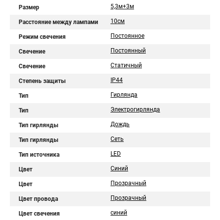
5,3м+3м
Размер
10см
Расстояние между лампами
Постоянное
Режим свечения
Постоянный
Свечение
Статичный
Свечение
IP44
Степень защиты
Гирлянда
Тип
Электрогирлянда
Тип
Дождь
Тип гирлянды
Сеть
Тип гирлянды
LED
Тип источника
Синий
Цвет
Прозрачный
Цвет
Прозрачный
Цвет провода
синий
Цвет свечения