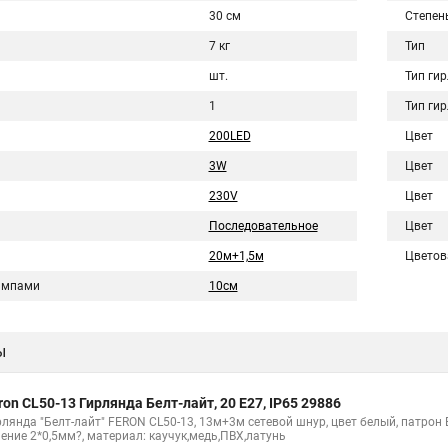
30 см
Степен
7 кг
Тип
шт.
Тип ги
1
Тип ги
200LED
Цвет
3W
Цвет
230V
Цвет
Последовательное
Цвет
20м+1,5м
Цветов
ампами
10см
ы
ron CL50-13 Гирлянда Белт-лайт, 20 E27, IP65 29886
лянда "Белт-лайт" FERON CL50-13, 13м+3м сетевой шнур, цвет белый, патрон E
чение 2*0,5мм?, материал: каучук,медь,ПВХ,латунь