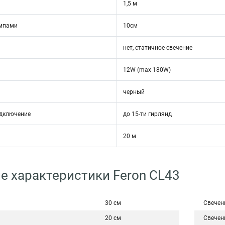
1,5 м
ампами
10см
нет, статичное свечение
12W (max 180W)
черный
одключение
до 15-ти гирлянд
20 м
е характеристики Feron CL43
30 см
Свечен
20 см
Свечен