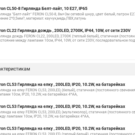
ron CL50-8 Гирлянда Белт-лайт, 10 E27, IP65
лянда "Белт-лайт" FERON CL50-8, 8м+3м сетевой шнур, цвет белый, патрон E27*
чение 2*0,5мм?, материал: каучук,медь,ПВХ,латунь
ron CL22 Гирлянда дождь , 200LED, 2700К, IP44, 10W, от сети 230V
рлянда дождь FERON CL22, 200LED, 2700К (теплый белый), статичная (постоян
сстояние между лампами 10см, IP44, 10W, от сети 230V, последовательное по
актеристикам
ron CL53 Гирлянда на елку , 200LED, IP20, 10.2W, на батарейках
рлянда на елку FERON CL53, 200LED, (белый), статичная (постоянного свечен
пами 10см, IP20, 10.2W, на батарейках 4*AA,
ron CL53 Гирлянда на елку , 200LED, IP20, 10.2W, на батарейках
рлянда на елку FERON CL53, 200LED, (мультиколор), статичная (постоянного 
жду лампами 10см, IP20, 10.2W, на батарейках 4*AA,
ron CL53 Гирлянда на елку , 200LED, IP20, 10.2W, на батарейках
рлянда на елку FERON CL53, 200LED, (теплый белый), статичная (постоянного