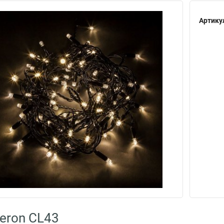
Артику
eron CL43