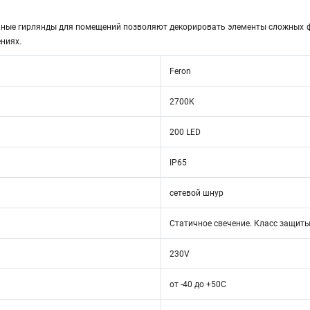
ные гирлянды для помещений позволяют декорировать элементы сложных ф
ниях.
Feron
2700К
200 LED
IP65
сетевой шнур
Статичное свечение. Класс защиты - 
230V
от -40 до +50С