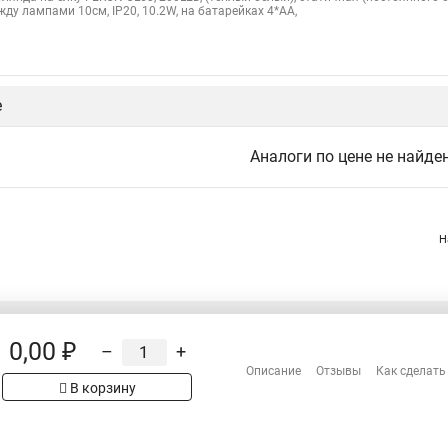
жду лампами 10см, IP20, 10.2W, на батарейках 4*AA,
е
Аналоги по цене не найде
Н
0,00 ₽
–
+
Распродажа
Описание
Отзывы
Как сделать
Сотрудничество
В корзину
рах на сайте имеет
Гарантия
 проверяйте товар
Оплата