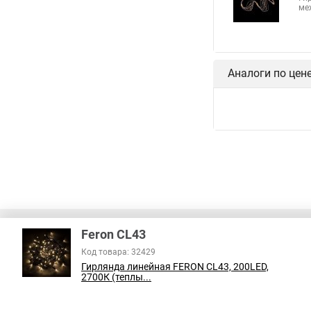
ме
Аналоги по цен
Feron CL43
Код товара: 32429
Гирлянда линейная FERON CL43, 200LED,
В соответствии с пунктом 2 статьи 437 ГК РФ, вся информация о това
2700К (теплы...
справочный характер и не является публичной офертой. При покупке
на наличие интересующих вас функций и характеристик.