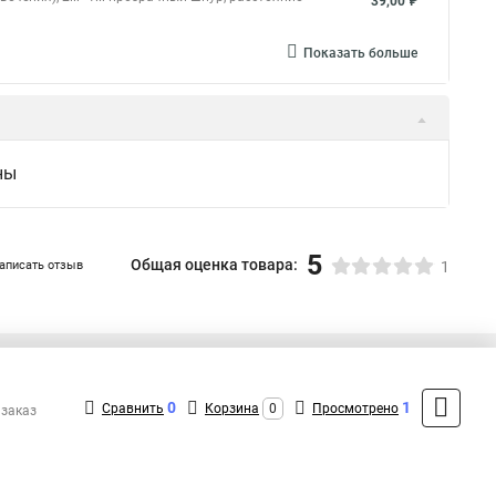
39,00 ₽
Показать больше
ны
5
Общая оценка товара:
аписать отзыв
1
+7 (495) 432-41-41
Контакты
0
1
Сравнить
Корзина
0
Просмотрено
 заказ
MAX: +7 (936) 132-34-54
ShopMSK7
(Круглосуточно)