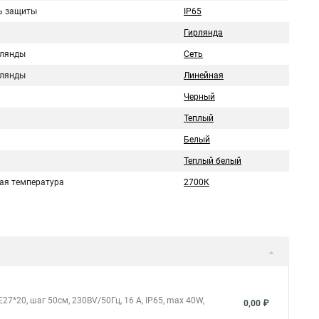
ь защиты
IP65
Гирлянда
рлянды
Сеть
рлянды
Линейная
Черный
Теплый
Белый
Теплый белый
ая температура
2700К
27*20, шаг 50см, 230ВV/50Гц, 16 А, IP65, max 40W,
0,00 ₽