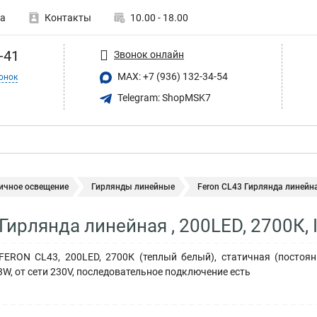
а
Контакты
10.00 - 18.00
-41
Звонок онлайн
MAX: +7 (936) 132-34-54
онок
Telegram: ShopMSK7
ичное освещение
Гирлянды линейные
Feron CL43 Гирлянда линейная
Гирлянда линейная , 200LED, 2700К, I
FERON CL43, 200LED, 2700К (теплый белый), статичная (постоян
3W, от сети 230V, последовательное подключение есть