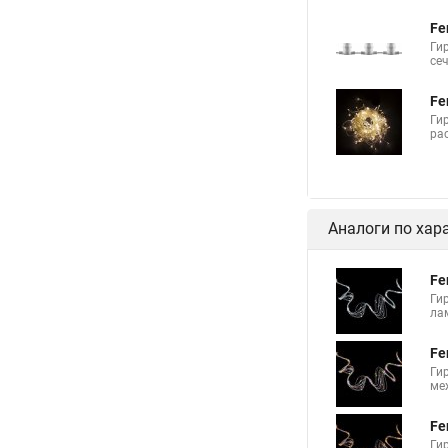
Fe
Гир
се
Fe
Ги
ра
Аналоги по хар
Fe
Ги
лам
Fe
Ги
ме
Fe
Ги