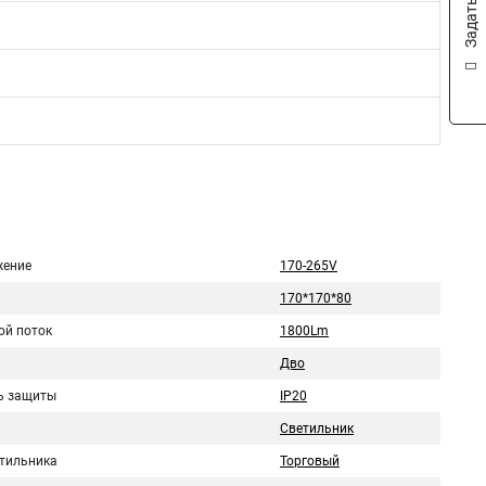
ение
170-265V
170*170*80
ой поток
1800Lm
Дво
ь защиты
IP20
Светильник
етильника
Торговый