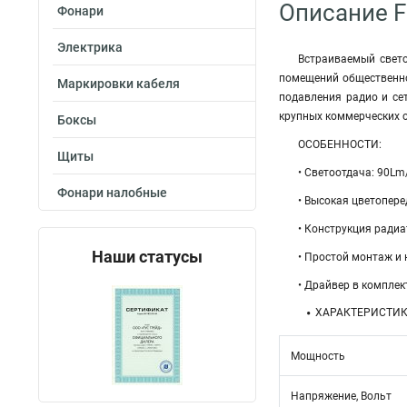
Описание F
Фонари
Электрика
Встраиваемый свето
помещений общественно
Маркировки кабеля
подавления радио и се
крупных коммерческих о
Боксы
ОСОБЕННОСТИ:
Щиты
• Светоотдача: 90L
Фонари налобные
• Высокая цветопере
• Конструкция ради
Наши статусы
• Простой монтаж и
• Драйвер в комплек
ХАРАКТЕРИСТИ
Мощность
Напряжение, Вольт