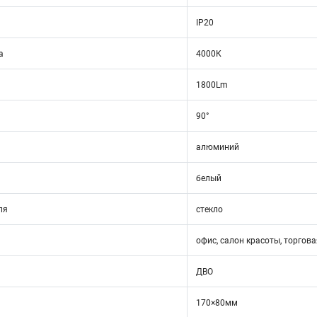
IP20
а
4000К
1800Lm
90°
алюминий
белый
ля
стекло
офис, салон красоты, торгова
ДВО
170×80мм