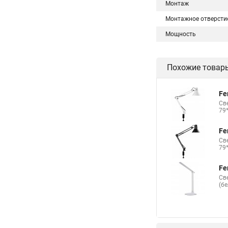
Монтаж
Монтажное отверсти
Мощность
Похожие товар
Fe
Св
79
Fe
Св
79
Fe
Св
(б