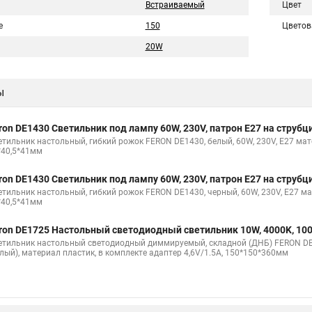
Встраиваемый
Цвет
е
150
Цветов
20W
ы
ron DE1430 Светильник под лампу 60W, 230V, патрон E27 на струбц
етильник настольный, гибкий рожок FERON DE1430, белый, 60W, 230V, E27 мате
*40,5*41мм
ron DE1430 Светильник под лампу 60W, 230V, патрон E27 на струбц
етильник настольный, гибкий рожок FERON DE1430, черный, 60W, 230V, E27 ма
*40,5*41мм
ron DE1725 Настольный светодиодный светильник 10W, 4000K, 10
етильник настольный светодиодный диммируемый, складной (ДНБ) FERON DE17
елый), материал пластик, в комплекте адаптер 4,6V/1.5A, 150*150*360мм