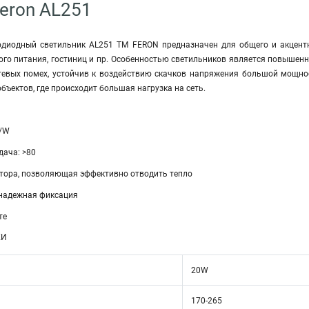
eron AL251
диодный светильник AL251 ТМ FERON предназначен для общего и акцентн
го питания, гостиниц и пр. Особенностью светильников является повышенн
тевых помех, устойчив к воздействию скачков напряжения большой мощно
бъектов, где происходит большая нагрузка на сеть.
m/W
дача: >80
атора, позволяющая эффективно отводить тепло
 надежная фиксация
те
КИ
20W
170-265