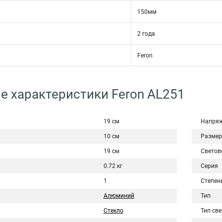
150мм
2 года
Feron
е характеристики Feron AL251
19 см
Напряж
10 см
Размер
19 см
Светов
0.72 кг
Серия
1
Степен
Алюминий
Тип
Стекло
Тип св