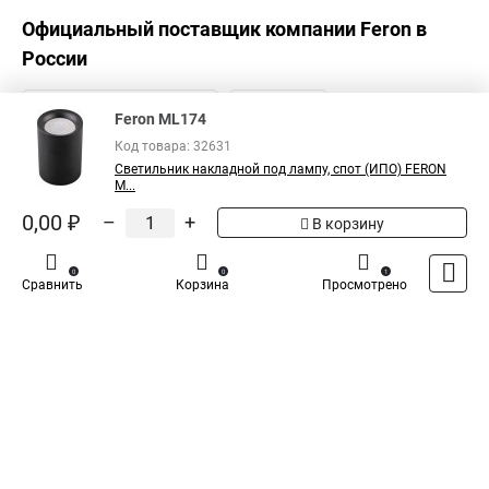
Официальный поставщик компании
Feron
в
России
Feron ML174
Код товара: 32631
Светильник накладной под лампу, спот (ИПО) FERON
M...
0,00 ₽
–
+
В корзину
0
0
1
Сравнить
Корзина
Просмотрено
Каталог
Оплата
Доставка
Контакты
Войти