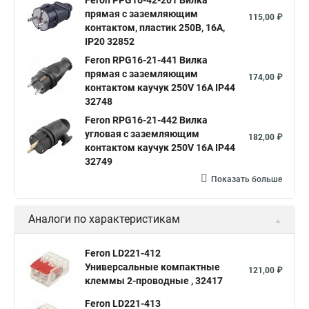
Feron PPG16-42-201 Вилка
прямая с заземляющим
115,00 ₽
контактом, пластик 250В, 16A,
IP20 32852
Feron RPG16-21-441 Вилка
прямая с заземляющим
174,00 ₽
контактом каучук 250V 16A IP44
32748
Feron RPG16-21-442 Вилка
угловая с заземляющим
182,00 ₽
контактом каучук 250V 16A IP44
32749
Показать больше
Аналоги по характеристикам
Feron LD221-412
Универсальные компактные
121,00 ₽
клеммы 2-проводные , 32417
Feron LD221-413