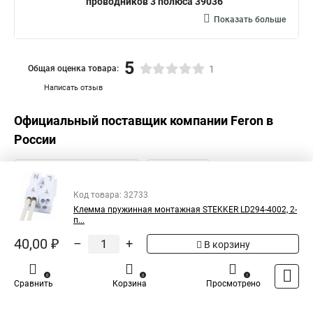
проводников 3 полюса 39036
Показать больше
5
Общая оценка товара:
1
Написать отзыв
Официальный поставщик компании
Feron
в
России
Код товара: 32733
Клемма пружинная монтажная STEKKER LD294-4002, 2-
п...
40,00 ₽
–
+
В корзину
0
0
1
Сравнить
Корзина
Просмотрено
Каталог
Оплата
Доставка
Контакты
Войти