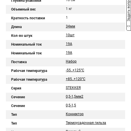
Задать вопрос
10 см
Глубина упаковки
1 кг
Объемный вес
1
Кратность поставки
34мм
Длина
10шт
Кол-во штук
19А
Номинальный ток
19A
Номинальный ток
Набор
Поставка
-55..+125°C
Рабочая температура
+85..+120°C
Рабочая температура
STEKKER
Серия
0,5-1,5мм2
Сечение
0,5-1,5
Сечение
Коннектор
Тип
Термоусадочная гильза
Тип