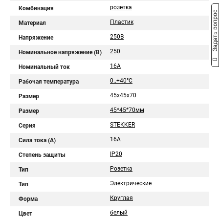
розетка
Комбинация
Задать вопрос
Пластик
Материал
250В
Напряжение
250
Номинальное напряжение (В)
16А
Номинальный ток
0..+40°C
Рабочая температура
45х45х70
Размер
45*45*70мм
Размер
STEKKER
Серия
16А
Сила тока (A)
IP20
Степень защиты
Розетка
Тип
Электрические
Тип
Круглая
Форма
белый
Цвет