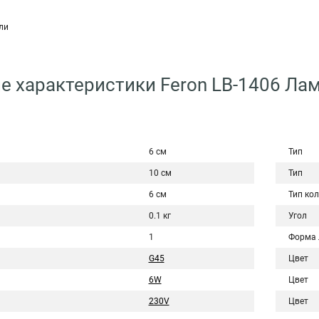
ли
е характеристики Feron LB-1406 Ла
6 см
Тип
10 см
Тип
6 см
Тип ко
0.1 кг
Угол
1
Форма
G45
Цвет
6W
Цвет
230V
Цвет