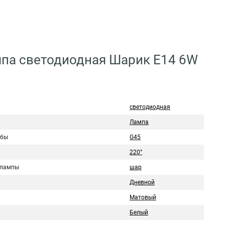
мпа светодиодная Шарик E14 6W
светодиодная
Лампа
лбы
G45
220°
 лампы
шар
Дневной
Матовый
Белый