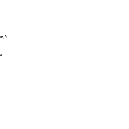
и, Ra:
ра