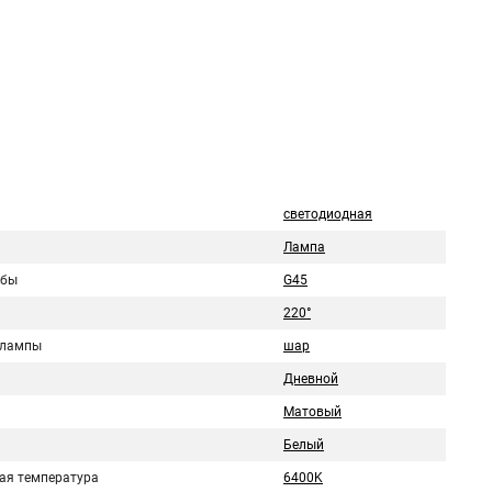
светодиодная
Лампа
лбы
G45
220°
 лампы
шар
Дневной
Матовый
Белый
ая температура
6400K