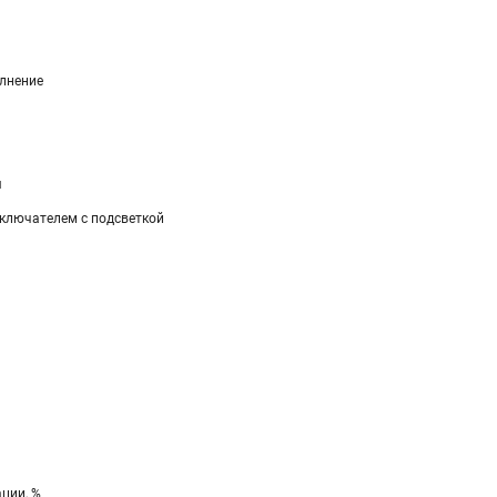
лнение
я
ключателем с подсветкой
ции, %