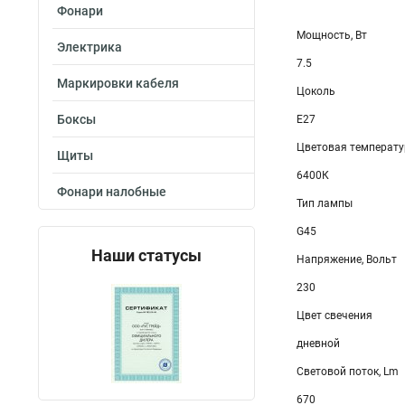
Фонари
Мощность, Вт
Электрика
7.5
Маркировки кабеля
Цоколь
Боксы
E27
Цветовая температу
Щиты
6400К
Фонари налобные
Тип лампы
G45
Наши статусы
Напряжение, Вольт
230
Цвет свечения
дневной
Световой поток, Lm
670