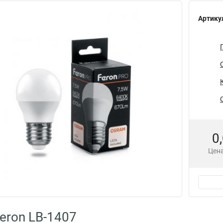
Артику
0
Цена
eron LB-1407