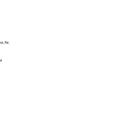
и, Ra:
ра