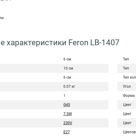
ли
е характеристики Feron LB-1407
6 см
Тип
10 см
Тип
6 см
Тип ко
0.07 кг
Угол
1
Форма
G45
Цвет
7.5W
Цвет
230V
Цвет
E27
Цветов