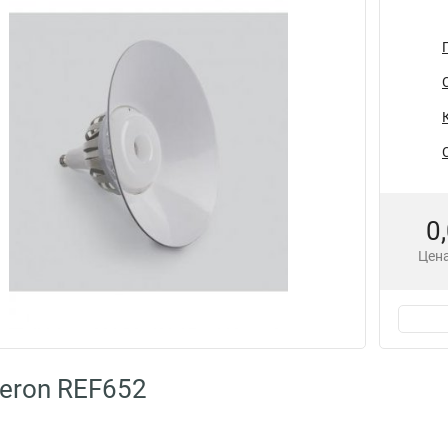
0
Цена
eron REF652