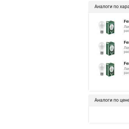
Аналоги по хар
Fe
Ла
ра
Fe
Ла
ра
Fe
Ла
ра
Аналоги по цен