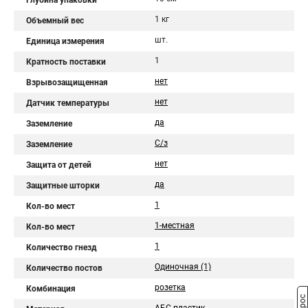
Глубина упаковки
1 кг
Объемный вес
шт.
Единица измерения
1
Кратность поставки
нет
Взрывозащищенная
нет
Датчик температуры
да
Заземление
С/з
Заземление
нет
Защита от детей
да
Защитные шторки
1
Кол-во мест
1-местная
Кол-во мест
1
Количество гнезд
Одиночная (1)
Количество постов
розетка
Комбинация