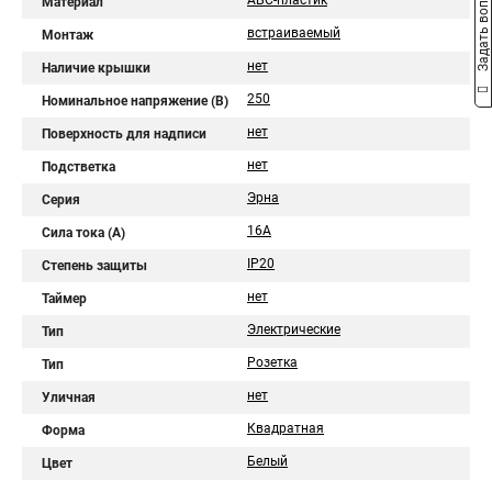
Задать вопрос
АБС-пластик
Материал
встраиваемый
Монтаж
нет
Наличие крышки
250
Номинальное напряжение (В)
нет
Поверхность для надписи
нет
Подстветка
Эрна
Серия
16А
Сила тока (A)
IP20
Степень защиты
нет
Таймер
Электрические
Тип
Розетка
Тип
нет
Уличная
Квадратная
Форма
Белый
Цвет