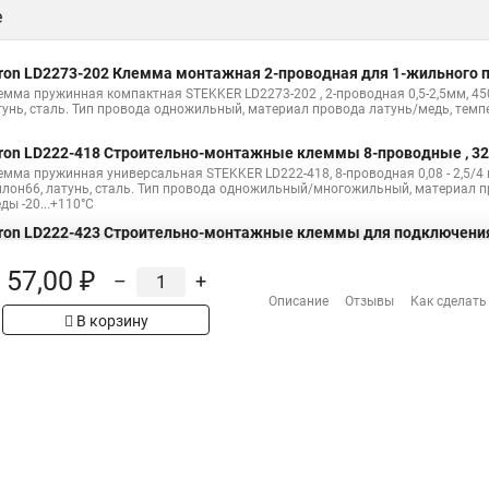
е
ron LD2273-202 Клемма монтажная 2-проводная для 1-жильного п
емма пружинная компактная STEKKER LD2273-202 , 2-проводная 0,5-2,5мм, 450
тунь, сталь. Тип провода одножильный, материал провода латунь/медь, темп
ron LD222-418 Cтроительно-монтажные клеммы 8-проводные , 3
емма пружинная универсальная STEKKER LD222-418, 8-проводная 0,08 - 2,5/4 мм
йлон66, латунь, сталь. Тип провода одножильный/многожильный, материал 
ды -20...+110°C
ron LD222-423 Cтроительно-монтажные клеммы для подключения
емма пружинная универсальная STEKKER LD222-423, 6-проводная 0,08 - 2,5/4 мм
йлон66, латунь, сталь. Тип провода одножильный/многожильный, материал 
57,00 ₽
–
+
ды -20...+110°C
Описание
Отзывы
Как сделать
В корзину
Н