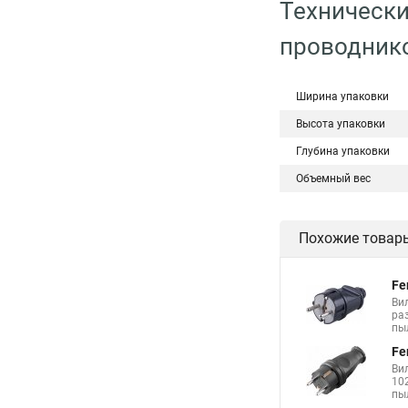
Технически
проводнико
Ширина упаковки
Высота упаковки
Глубина упаковки
Объемный вес
Похожие товар
Fe
Ви
ра
пы
Fe
Ви
10
пы