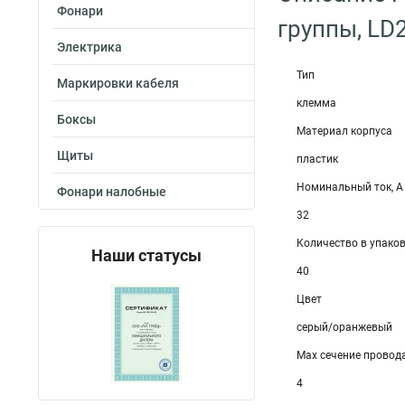
Фонари
группы, LD
Электрика
Тип
Маркировки кабеля
клемма
Боксы
Материал корпуса
Щиты
пластик
Номинальный ток, А
Фонари налобные
32
Количество в упаков
Наши статусы
40
Цвет
серый/оранжевый
Max сечение провода
4