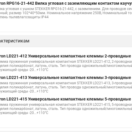
ron RPG16-21-442 Вилка угловая с заземляющим контактом каучук
лка угловая с ушком STEKKER RPG16-21-442, с заземлением. Для проводов се
рный; размер 102*40*50мм. Номинальное напряжение 250В, Номинальный ток 1
епень пылевлагозащиты IP44
актеристикам
ron LD221-412 Универсальные компактные клеммы 2-проводные 
емма пружинная универсальная компактная STEKKER LD221-412, 2-проводная 0,
делия поликарбонат, латунь, сталь. Тип провода одножильный/многожильный
ружающей среды -20...+110°C
ron LD221-413 Универсальные компактные клеммы 3-проводные 
емма пружинная универсальная компактная STEKKER LD221-413, 3-проводная 0,
делия поликарбонат, латунь, сталь. Тип провода одножильный/многожильный
ружающей среды -20...+110°C
ron LD221-415 Универсальные компактные клеммы 5-проводные 
емма пружинная универсальная компактная STEKKER LD221-415, 5-проводная 0,
делия поликарбонат, латунь, сталь. Тип провода одножильный/многожильный
ружающей среды -20...+110°C