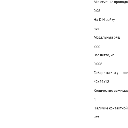
Min сечение провода
0,08
На DIN-рейку
нет
Модельный ряд
222
Вес нетто, кг
0,008
Габариты без упаков
42х26х12
Количество зажимае
4
Наличие контактной
нет