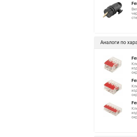
Fe
Ви
че
ст
Аналоги по хар
Fe
Кл
из
ок
Fe
Кл
из
ок
Fe
Кл
из
ок