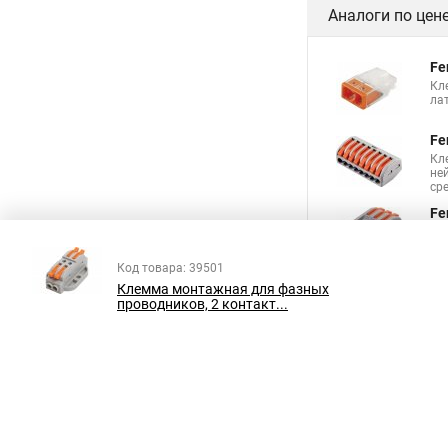
Аналоги по цен
Fe
Кл
ла
Fe
Кл
не
сре
Fe
Кл
не
сре
Код товара: 39501
Клемма монтажная для фазных
проводников, 2 контакт...