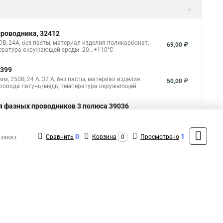
роводника, 32412
В, 24A, без пасты, материал изделия поликарбонат,
69,00 ₽
ература окружающей среды -20...+110°C
2399
, 250В, 24 A, 32 A, без пасты, материал изделия
50,00 ₽
провода латунь/медь, температура окружающей
 фазных проводников 3 полюса 39036
, 250В, 24 A, 32 A, без пасты, материал изделия
41,00 ₽
провода латунь/медь, температура окружающей
0
1
Сравнить
Корзина
0
Просмотрено
 заказ
Показать больше
5
Общая оценка товара:
аписать отзыв
1