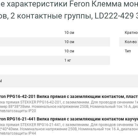
е характеристики Feron Клемма мо
в, 2 контактные группы, LD222-429
10 см
Кратно
10 см
Кол-во
10 см
Тип
1 кг
ы
ron PPG16-42-201 Вилка прямая с заземляющим контактом, пластик
лка прямая STEKKER PPG16-42-201, с заземлением. Для проводов сечением 1м
змер 88*38*38мм. Номинальное напряжение 250В, Номинальный ток 16 А, диап
левлагозащиты IP20
ron RPG16-21-441 Вилка прямая с заземляющим контактом каучук
лка прямая STEKKER RPG16-21-441, с заземлением. Для проводов сечением 1м
2*40*40мм. Номинальное напряжение 250В, Номинальный ток 16 А, диапазон р
левлагозащиты IP44