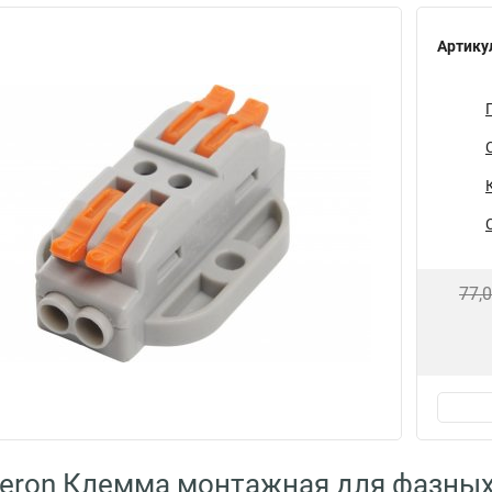
Артику
77,
eron Клемма монтажная для фазных