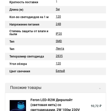
1
Кратность поставки
5м
Длина (м)
120
Кол-во светодиодов на 1 м
24В
Напряжение питания
Степень защиты от влаги и
IP20
пыли
SMD
Тип
Лента
Тип
2835
Типоразмер светодиода
120
Угол обзора
Белый
Цвет свечения
Похожие товары
Feron LED-R2W Дюралайт
(световая нить) со
93,72 ₽
светодиодами, 2W 100м 230V