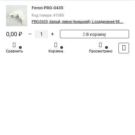
России
Feron PRO-0435
Код товара: 41080
PRO-0435, белый, левое (внешний), L-соединение 98....
0,00 ₽
–
+
В корзину
0
0
1
Сравнить
Корзина
Просмотрено
Каталог
Оплата
Доставка
Контакты
Войти