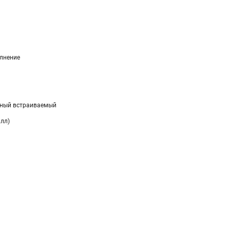
лнение
чный встраиваемый
алл)