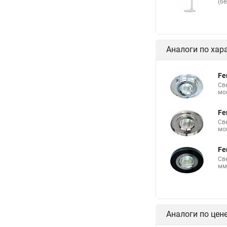
(б
Аналоги по хар
Fe
Св
мо
Fe
Св
мо
Fe
Св
мм
Аналоги по цен