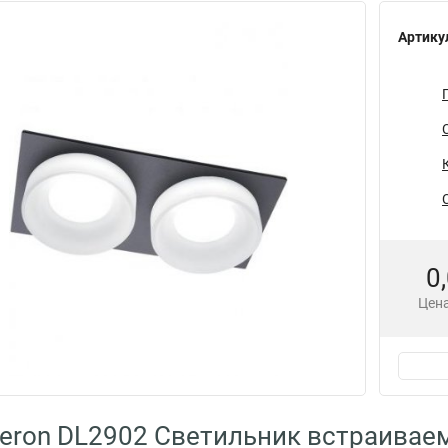
Артику
0
Цена
eron DL2902 Светильник встраивае