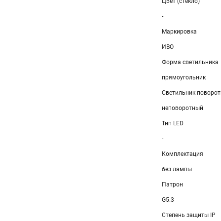
Цвет (стекло)
-
Маркировка
ИВО
Форма светильника
прямоугольник
Светильник поворо
неповоротный
Тип LED
-
Комплектация
без лампы
Патрон
G5.3
Степень защиты IP