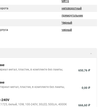
MR16
ворота
неповоротный
прямоугольник
Черный
орпуса
черный
ине
риал метал, пластик, в комплекте без лампы,
650,76 ₽
ине
териал метал, пластик, в комплекте без лампы,
0,00 ₽
0-240V
25, белый, 10W, 100-240V, 30LED, 500Lm, 4000К
666,60 ₽