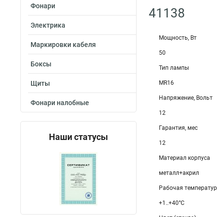
Фонари
41138
Электрика
Мощность, Вт
Маркировки кабеля
50
Боксы
Тип лампы
Щиты
MR16
Напряжение, Вольт
Фонари налобные
12
Гарантия, мес
Наши статусы
12
Материал корпуса
металл+акрил
Рабочая температу
+1..+40°C