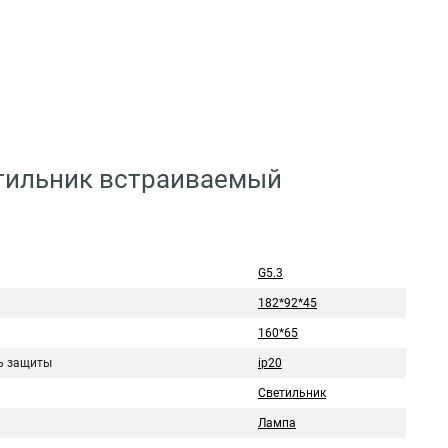
етильник встраиваемый
G5.3
182*92*45
160*65
ь защиты
ip20
Светильник
Лампа