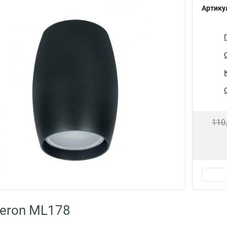
Артику
110
eron ML178