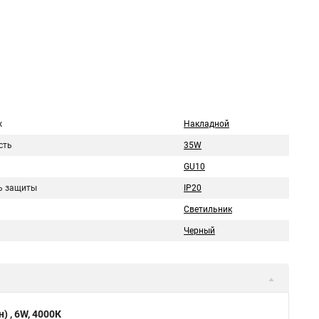
ж
Накладной
сть
35W
GU10
ь защиты
IP20
Светильник
Черный
 , 6W, 4000К