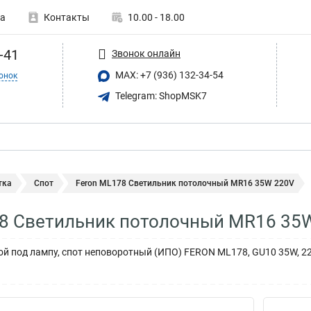
а
Контакты
10.00 - 18.00
-41
Звонок онлайн
MAX: +7 (936) 132-34-54
онок
Telegram: ShopMSK7
тка
Спот
Feron ML178 Светильник потолочный MR16 35W 220V
78 Светильник потолочный MR16 35
й под лампу, спот неповоротный (ИПО) FERON ML178, GU10 35W, 220