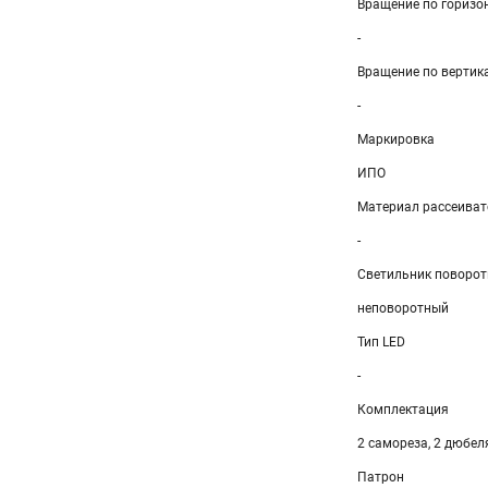
Вращение по горизон
-
Вращение по вертика
-
Маркировка
ИПО
Материал рассеиват
-
Светильник поворо
неповоротный
Тип LED
-
Комплектация
2 самореза, 2 дюбел
Патрон