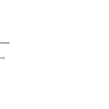
лнение
алл)