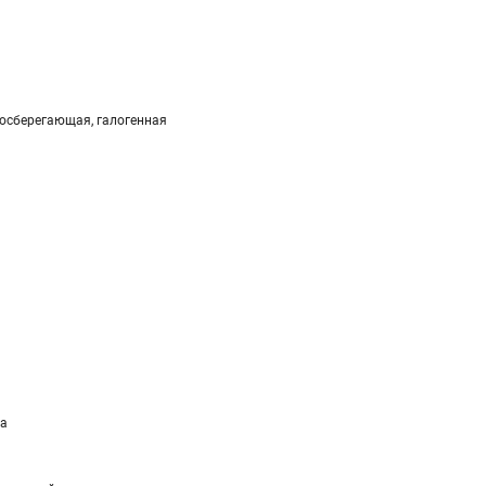
госберегающая, галогенная
ра