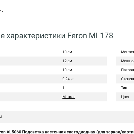
ли
е характеристики Feron ML178
10 см
Монта
12 см
Мощно
10 см
Патрон
0.24 кг
Степен
1
Тип
Металл
Цвет
ы
ron AL5060 Подсветка настенная светодиодная (для зеркал/картин)