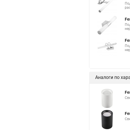
По
ра
Fe
По
не
Fe
По
не
Аналоги по хар
Fe
Св
Fe
Св