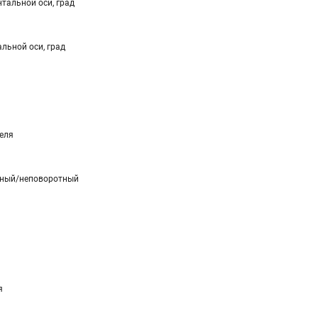
тальной оси, град
льной оси, град
еля
тный/неповоротный
я