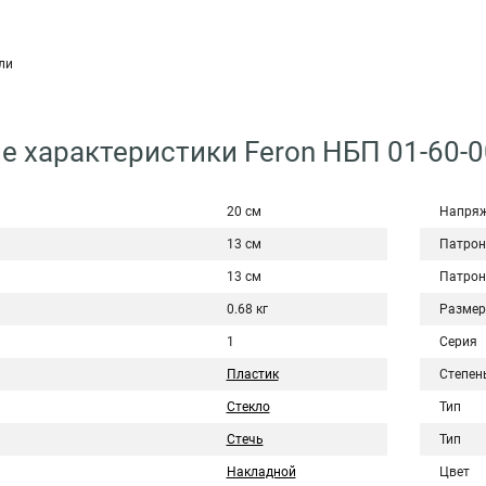
ли
е характеристики Feron НБП 01-60-
20 см
Напряж
13 см
Патрон
13 см
Патрон
0.68 кг
Размер
1
Серия
Пластик
Степен
Стекло
Тип
Стечь
Тип
Накладной
Цвет