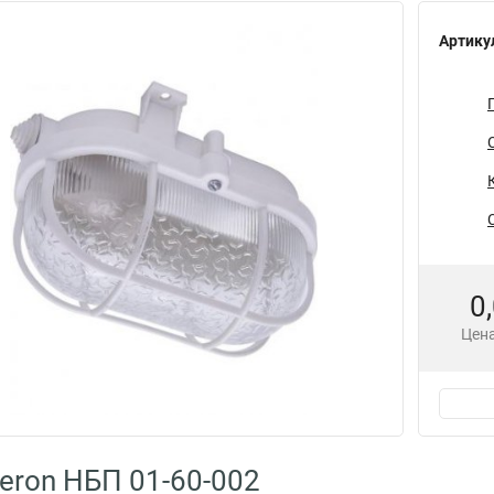
Артику
0
Цена
eron НБП 01-60-002