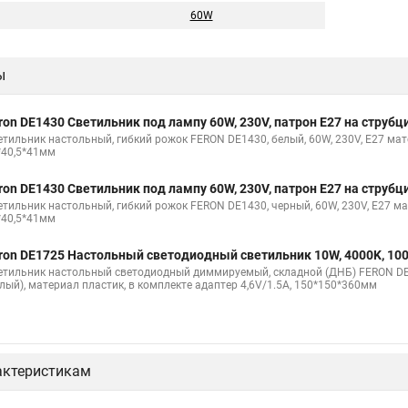
60W
ы
ron DE1430 Светильник под лампу 60W, 230V, патрон E27 на струбц
етильник настольный, гибкий рожок FERON DE1430, белый, 60W, 230V, E27 мате
*40,5*41мм
ron DE1430 Светильник под лампу 60W, 230V, патрон E27 на струбц
етильник настольный, гибкий рожок FERON DE1430, черный, 60W, 230V, E27 ма
*40,5*41мм
ron DE1725 Настольный светодиодный светильник 10W, 4000K, 10
етильник настольный светодиодный диммируемый, складной (ДНБ) FERON DE17
елый), материал пластик, в комплекте адаптер 4,6V/1.5A, 150*150*360мм
актеристикам