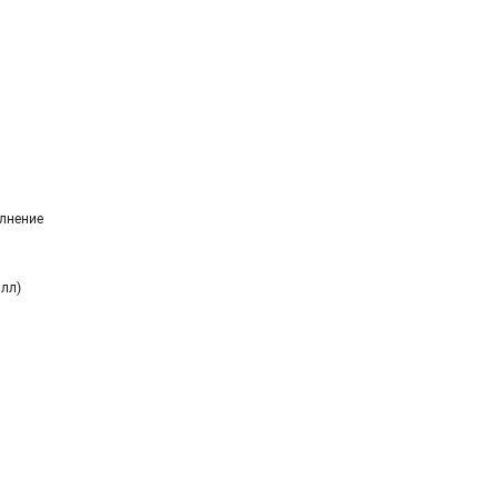
лнение
алл)