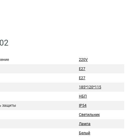
002
ение
220V
Е27
E27
185*120*115
НБП
ь защиты
IP54
Светильник
Лампа
Белый