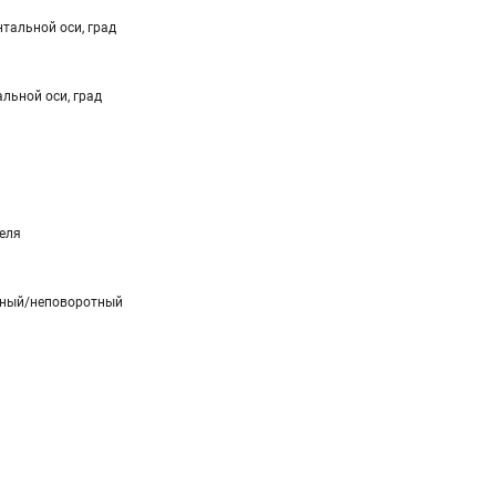
тальной оси, град
льной оси, град
еля
тный/неповоротный