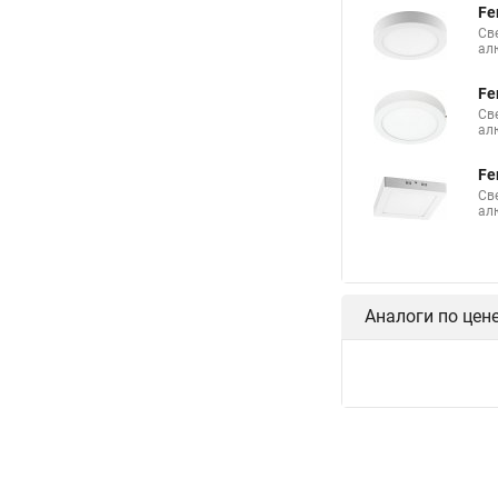
Fe
Св
ал
Fe
Св
ал
Fe
Св
ал
Аналоги по цен