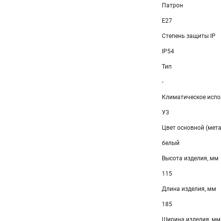
Патрон
E27
Степень защиты IP
IP54
Тип
-
Климатическое испо
У3
Цвет основной (мет
белый
Высота изделия, мм
115
Длина изделия, мм
185
Ширина изделия, мм