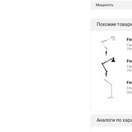
Мощность
Похожие товар
Fe
Св
79
Fe
Св
79
Fe
Св
(б
Аналоги по хар