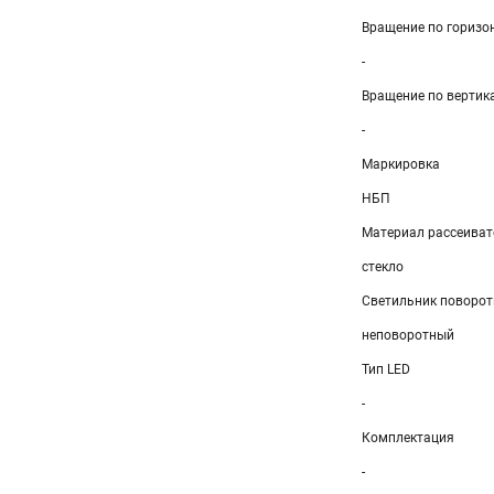
Вращение по горизон
-
Вращение по вертика
-
Маркировка
НБП
Материал рассеиват
стекло
Светильник поворо
неповоротный
Тип LED
-
Комплектация
-