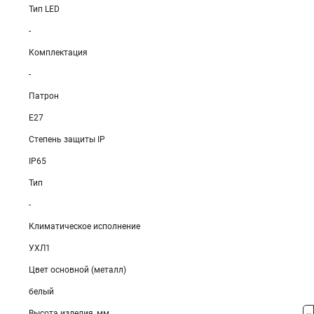
Тип LED
-
Комплектация
-
Патрон
E27
Степень защиты IP
IP65
Тип
-
Климатическое исполнение
УХЛ1
Цвет основной (металл)
белый
Высота изделия, мм