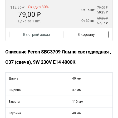
Скидка 30%
112,86 ₽
79,00 ₽
От 15 шт:
79,00 ₽
59,25 ₽
59,25 ₽
Цена за 1 шт.
От 30 шт:
57,67 ₽
Быстрый заказ
В корзину
Описание Feron SBC3709 Лампа светодиодная ,
C37 (свеча), 9W 230V E14 4000К
Длина
40 мм
Ширина
37 мм
Высота
110 мм
Глубина
40 мм