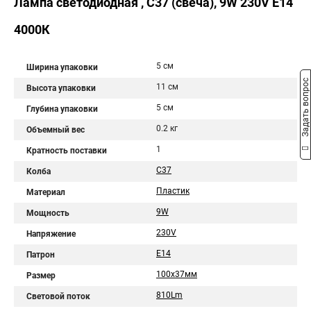
Лампа светодиодная , C37 (свеча), 9W 230V E14
4000К
5 см
Ширина упаковки
Задать вопрос
11 см
Высота упаковки
5 см
Глубина упаковки
0.2 кг
Объемный вес
1
Кратность поставки
C37
Колба
Пластик
Материал
9W
Мощность
230V
Напряжение
E14
Патрон
100х37мм
Размер
810Lm
Световой поток