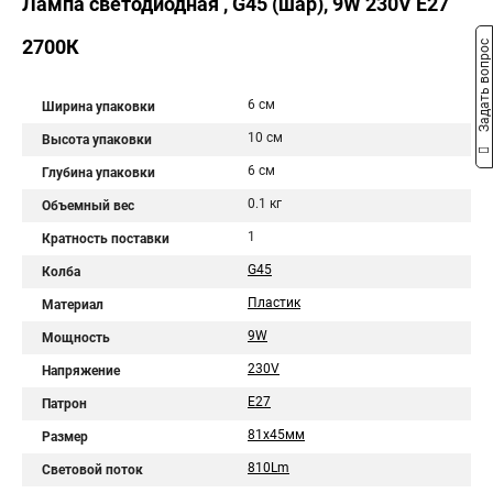
Лампа светодиодная , G45 (шар), 9W 230V E27
2700К
Задать вопрос
6 см
Ширина упаковки
10 см
Высота упаковки
6 см
Глубина упаковки
0.1 кг
Объемный вес
1
Кратность поставки
G45
Колба
Пластик
Материал
9W
Мощность
230V
Напряжение
E27
Патрон
81х45мм
Размер
810Lm
Световой поток