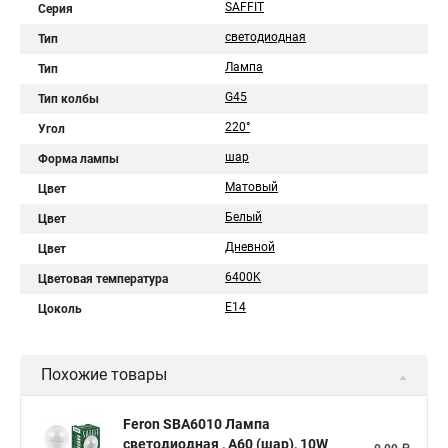
SAFFIT
Серия
светодиодная
Тип
Лампа
Тип
G45
Тип колбы
220°
Угол
шар
Форма лампы
Матовый
Цвет
Белый
Цвет
Дневной
Цвет
6400K
Цветовая температура
E14
Цоколь
Похожие товары
Feron SBA6010 Лампа
светодиодная , A60 (шар), 10W