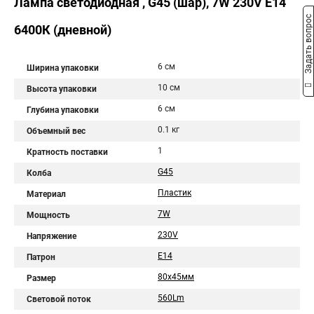
Лампа светодиодная , G45 (шар), 7W 230V E14
Задать вопрос
6400К (дневной)
6 см
Ширина упаковки
10 см
Высота упаковки
6 см
Глубина упаковки
0.1 кг
Объемный вес
1
Кратность поставки
G45
Колба
Пластик
Материал
7W
Мощность
230V
Напряжение
E14
Патрон
80х45мм
Размер
560Lm
Световой поток