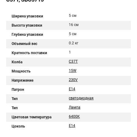
5 см
Ширина упаковки
16 см
Высота упаковки
5 см
Глубина упаковки
0.2 кг
Объемный вес
1
Кратность поставки
C37T
Колба
15W
Мощность
230V
Напряжение
E14
Патрон
светодиодная
Тип
Лампа
Тип
6400K
Цветовая температура
E14
Цоколь