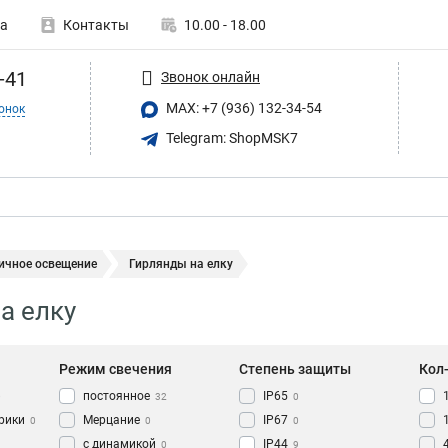
а
Контакты
10.00 - 18.00
-41
Звонок онлайн
MAX: +7 (936) 132-34-54
онок
Telegram: ShopMSK7
ичное освещение
Гирлянды на елку
а елку
Режим свечения
Степень защиты
Кол
постоянное
IP65
0
32
0
рики
Мерцание
IP67
0
0
0
с динамикой
IP44
0
9