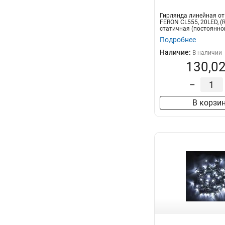
Гирлянда линейная от
FERON CL555, 20LED, (R
статичная (постоянног
2м+0...
Подробнее
Наличие:
В наличии
130,02
–
В корзи