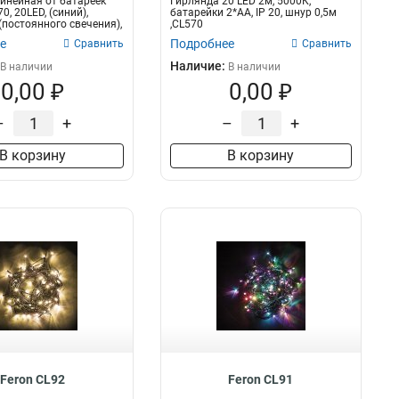
инейная от батареек
Гирлянда 20 LED 2м, 5000К,
4,4 м
0
, 20LED, (синий),
батарейки 2*АА, IP 20, шнур 0,5м
(постоянного свечения),
,CL570
е
Подробнее
Сравнить
Сравнить
Наличие:
В наличии
В наличии
0,00 ₽
0,00 ₽
–
+
–
+
В корзину
В корзину
Feron CL92
Feron CL91