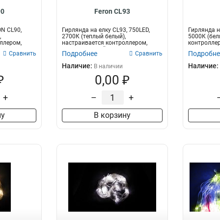
90
Feron CL93
ON CL90,
Гирлянда на елку CL93, 750LED,
Гирлянда н
,
2700К (теплый белый),
5000К (бел
ллером,
настраивается контроллером,
контролле
5м+6м зеленый...
шнур, р...
Подробнее
Подробне
Сравнить
Сравнить
Наличие:
Наличие:
В наличии
₽
0,00 ₽
+
–
+
ну
В корзину