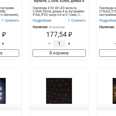
мульти, 2.56W, 42mA, длина 4
м, батарейки 3*АА, IP20
 батареек
Гирлянда 4.5V 40 LED мульти,
Гирлянда н
GB),
2.56W, 42mA, длина 4 м, батарейки
210LED, 27
о свечения),
3*АА, IP20, шнур 0,5 м 0.12мм, C...
настраивае
3м+4м зе...
Подробнее
Подробне
Сравнить
Сравнить
Наличие:
Наличие:
В наличии
 ₽
177,54 ₽
+
–
+
ну
В корзину