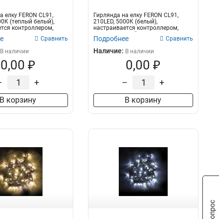
а елку FERON CL91,
Гирлянда на елку FERON CL91,
00К (теплый белый),
210LED, 5000К (белый),
тся контроллером,
настраивается контроллером,
3м+4м зеленый ш...
е
Подробнее
Сравнить
Сравнить
Наличие:
В наличии
В наличии
0,00 ₽
0,00 ₽
–
+
–
+
В корзину
В корзину