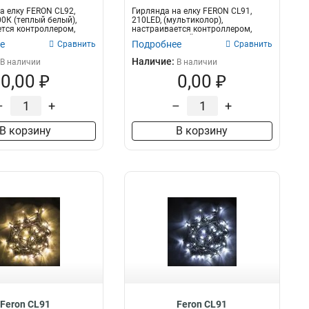
а елку FERON CL92,
Гирлянда на елку FERON CL91,
00К (теплый белый),
210LED, (мультиколор),
тся контроллером,
настраивается контроллером,
3м+4м зеленый ш...
е
Подробнее
Сравнить
Сравнить
Наличие:
В наличии
В наличии
0,00 ₽
0,00 ₽
–
+
–
+
В корзину
В корзину
Feron CL91
Feron CL91