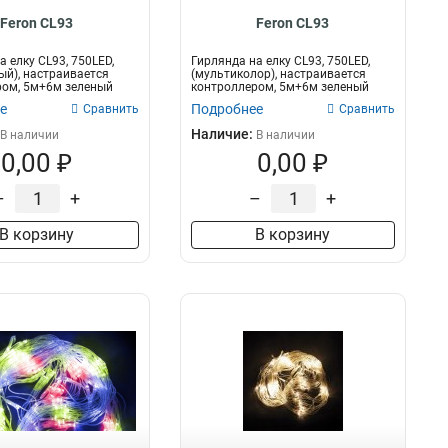
Feron CL93
Feron CL93
а елку CL93, 750LED,
Гирлянда на елку CL93, 750LED,
ый), настраивается
(мультиколор), настраивается
ром, 5м+6м зеленый
контроллером, 5м+6м зеленый
шнур, р...
е
Подробнее
Сравнить
Сравнить
Наличие:
В наличии
В наличии
0,00 ₽
0,00 ₽
–
+
–
+
В корзину
В корзину