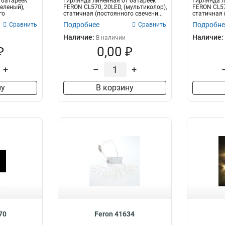
 батареек
Гирлянда линейная от батареек
Гирлянда л
зеленый),
FERON CL570, 20LED, (мультиколор),
FERON CL570
го
статичная (постоянного свечени...
статичная 
2м...
Подробнее
Подробне
Сравнить
Сравнить
Наличие:
Наличие:
В наличии
₽
0,00 ₽
+
–
+
ну
В корзину
70
Feron 41634