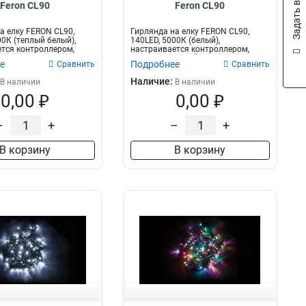
Задать вопрос
Feron CL90
Feron CL90
а елку FERON CL90,
Гирлянда на елку FERON CL90,
00К (теплый белый),
140LED, 5000К (белый),
тся контроллером,
настраивается контроллером,
2м+1,5м зеленый...
е
Подробнее
Сравнить
Сравнить
Наличие:
В наличии
В наличии
0,00 ₽
0,00 ₽
–
+
–
+
В корзину
В корзину