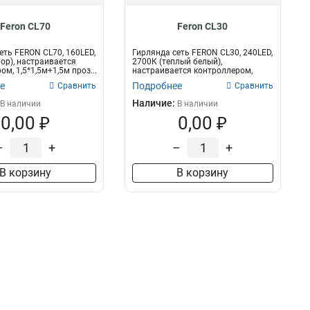
Feron CL70
Feron CL30
еть FERON CL70, 160LED,
Гирлянда сеть FERON CL30, 240LED,
ор), настраивается
2700К (теплый белый),
м, 1,5*1,5м+1,5м проз...
настраивается контроллером,
2*2м+1.5м п...
е
Подробнее
Сравнить
Сравнить
Наличие:
В наличии
В наличии
0,00 ₽
0,00 ₽
–
+
–
+
В корзину
В корзину