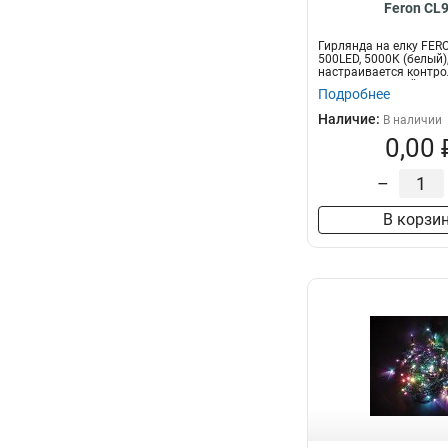
Feron CL
Гирлянда на елку FER
500LED, 5000К (белый)
настраивается контро
5м+1,5м зеленый...
Подробнее
Наличие:
В наличии
0,00 
–
В корзи