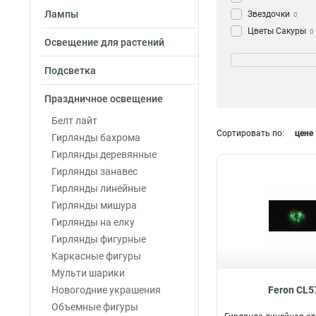
Лампы
Звездочки
0
Цветы Сакуры
0
Освещение для растений
Колокольчики
Материал провод
0
Цветные Шарик
ПВХ
23
Подсветка
Палочки с пузы
Силиконовый
0
Праздничное освещение
Универсальная
Каучук
0
Кубики
0
Белт лайт
Снежинки
Сортировать по:
цене
0
Гирлянды бахрома
Айсикл
0
Назначение
Гирлянды деревянные
Электрогирлянд
Гирлянды занавес
для улицы
9
Гирлянды линейные
для дома
20
Гирлянды мишура
Гирлянды на елку
Гирлянды фигурные
Каркасные фигуры
Мульти шарики
Новогодние украшения
Feron CL5
Объемные фигуры