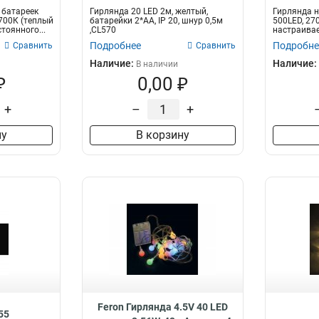
 батареек
Гирлянда 20 LED 2м, желтый,
Гирлянда н
2700К (теплый
батарейки 2*АА, IP 20, шнур 0,5м
500LED, 27
тоянного...
,CL570
настраивае
5м+1,5м...
Подробнее
Подробне
Сравнить
Сравнить
Наличие:
Наличие:
В наличии
₽
0,00 ₽
+
–
+
ну
В корзину
Feron Гирлянда 4.5V 40 LED
55