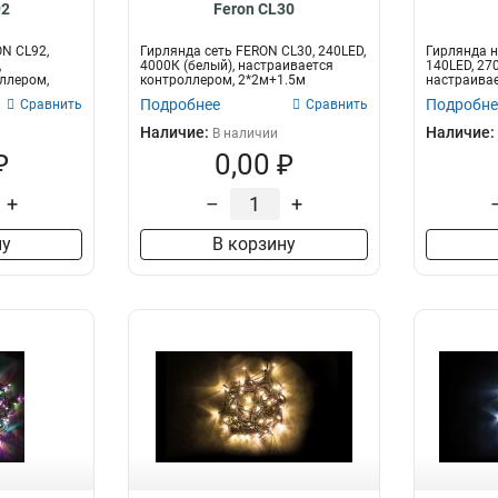
92
Feron CL30
ON CL92,
Гирлянда сеть FERON CL30, 240LED,
Гирлянда н
,
4000К (белый), настраивается
140LED, 27
ллером,
контроллером, 2*2м+1.5м
настраивае
прозрачн...
2м+1,5м...
Подробнее
Подробне
Сравнить
Сравнить
Наличие:
Наличие:
В наличии
₽
0,00 ₽
+
–
+
ну
В корзину