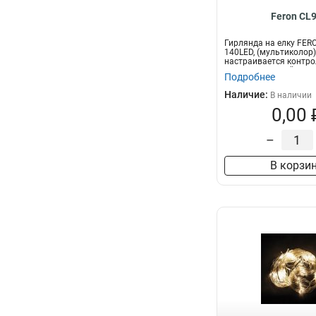
Feron CL
Гирлянда на елку FER
140LED, (мультиколор)
настраивается контро
2м+1,5м зеленый...
Подробнее
Наличие:
В наличии
0,00 
–
В корзи