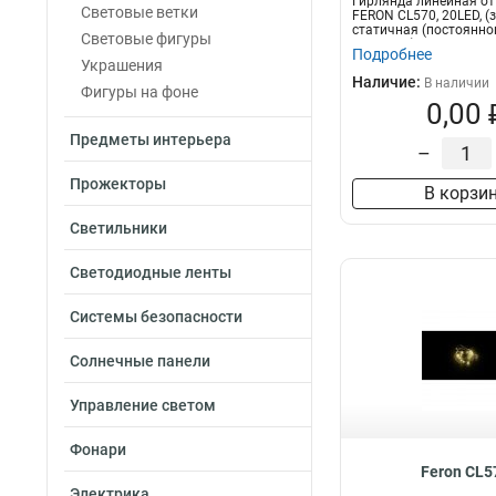
Гирлянда линейная от
Световые ветки
FERON CL570, 20LED, (
статичная (постоянно
Световые фигуры
свечения),...
Подробнее
Украшения
Наличие:
В наличии
Фигуры на фоне
0,00 
Предметы интерьера
–
Прожекторы
В корзи
Светильники
Светодиодные ленты
Системы безопасности
Солнечные панели
Управление светом
Фонари
Feron CL5
Электрика