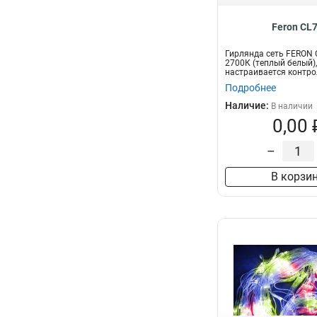
Feron CL
Гирлянда сеть FERON C
2700К (теплый белый),
настраивается контро
1,5*1,5м+1,...
Подробнее
Наличие:
В наличии
0,00 
–
В корзи