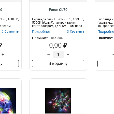
70
Feron CL70
L70, 160LED,
Гирлянда сеть FERON CL70, 160LED,
Гирлянда с
5000К (белый), настраивается
(мультикол
ллером,
контроллером, 1,5*1,5м+1,5м проз...
контроллеро
Подробнее
Подробне
Сравнить
Сравнить
Наличие:
Наличие:
В наличии
₽
0,00 ₽
+
–
+
ну
В корзину