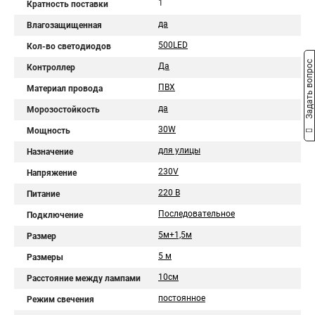
1
Кратность поставки
да
Влагозащищенная
500LED
Кол-во светодиодов
Задать вопрос
Да
Контроллер
ПВХ
Материал провода
да
Морозостойкость
30W
Мощность
для улицы
Назначение
230V
Напряжение
220 В
Питание
Последовательное
Подключение
5м+1,5м
Размер
5 м
Размеры
10см
Расстояние между лампами
постоянное
Режим свечения