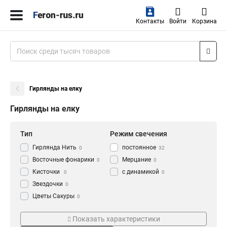
Контакты
Войти
Корзина
Гирлянды на елку
Гирлянды на елку
Тип
Режим свечения
Гирлянда Нить
постоянное
0
32
Восточные фонарики
Мерцание
0
0
Кисточки
с динамикой
0
0
Звездочки
0
Цветы Сакуры
0
Колокольчики
Степень защиты
Кол-во LED
0
Показать характеристики
Цветные Шарики
0
IP65
100 LED
0
3