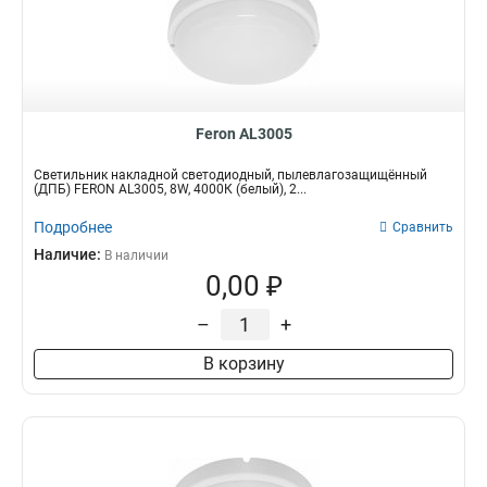
196*196*28,5
2
100*100*35
2
240*240*40
2
160*160*35
2
240*240*95
2
Feron AL3005
155*155*80
2
118*118*20
Светильник накладной светодиодный, пылевлагозащищённый
2
(ДПБ) FERON AL3005, 8W, 4000К (белый), 2...
230*230*20
2
175*175*20
Подробнее
Сравнить
2
120*120*18
Наличие:
2
В наличии
0,00 ₽
167*167*50
2
230*140*85
2
–
+
230*140*75
2
220*220*92
2
В корзину
220*220*84
2
120*120*32
2
400*400*85
2
1230*33*17
2
80*80*200