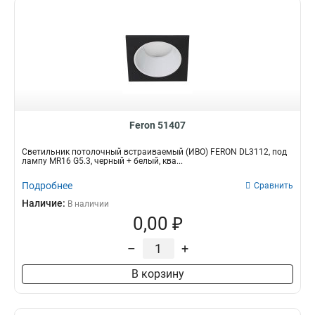
1
4320Lm
6
110*110*33
1
4400Lm
6
110*110*38
1
5600Lm
9
83*83
1
4800Lm
10
115*115*30
1
1150Lm
6
105*105*30
1
3100Lm
6
65*65
1
6600Lm
12
105*105
4
Feron 51407
1260Lm
8
140*140*30
1
5760Lm
9
135*135*50
Светильник потолочный встраиваемый (ИВО) FERON DL3112, под
1
лампу MR16 G5.3, черный + белый, ква...
5000Lm
12
160*160*55
1
1350Lm
7
Подробнее
200*98*46
Сравнить
1
2900Lm
10
175*175*50
Наличие:
2
В наличии
2000Lm
8
0,00 ₽
116*85*158
1
1920Lm
15
105*84*138
1
–
+
2700Lm
28
313*313*95
1
720Lm
15
160*160*28
1
В корзину
1600Lm
14
1240*118*40
1
480Lm
14
632*118*40
1
1440Lm
22