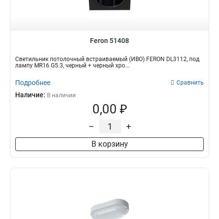
595*595
30
1200*180*40
1
588*588*40
1
Feron 51408
Светильник потолочный встраиваемый (ИВО) FERON DL3112, под
лампу MR16 G5.3, черный + черный хро...
Подробнее
Сравнить
Наличие:
В наличии
0,00 ₽
–
+
В корзину