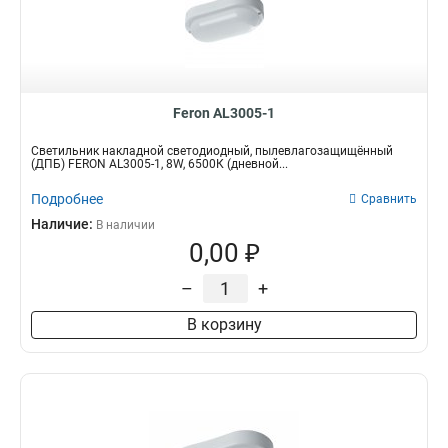
100*148*175
2
80*200
2
150*150*360
2
79*40,5*41
2
380*380*550
3
Feron AL3005-1
190*190*18
3
Светильник накладной светодиодный, пылевлагозащищённый
1200*180
3
(ДПБ) FERON AL3005-1, 8W, 6500К (дневной...
70*70*55
6
Подробнее
Сравнить
50*55*50
4
Наличие:
55*55*110
В наличии
0
0,00 ₽
110*110*75
0
56*56*122
3
–
+
80*80*85
2
478*33*41
6
В корзину
345*33*41
6
55*55*180
2
110*74,5
3
108*108*28
3
98*98*45
3