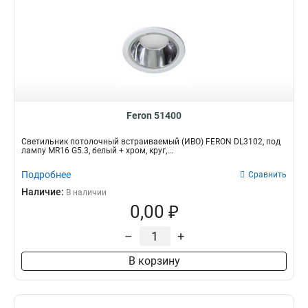
380*380*295
1
100*100*95
0
570*28*35
1
1175*28*35
1
880*28*35
1
60*60*110
1
403*67*46
1
Feron 51400
660*65*66
1
Светильник потолочный встраиваемый (ИВО) FERON DL3102, под
203*68*45
1
лампу MR16 G5.3, белый + хром, круг,...
500*65*35
1
Подробнее
Сравнить
330*73*30
1
Наличие:
200*60*20
В наличии
1
0,00 ₽
205*65*30
1
590*40*30
1
–
+
570*45*50
1
1160*22*35
В корзину
1
610*22*35
1
90*90*45
1
102*102*28,5