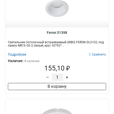
95*95*18
2
83*83*25
4
90*90*40
2
90*90*35
4
258*67*42
2
Feron 51398
350*50*55
2
595*595*8
2
Светильник потолочный встраиваемый (ИВО) FERON DL3102, под
1210*70*43
2
лампу MR16 G5.3, белый, круг, 92*92*...
610*70*43
2
Подробнее
Сравнить
1235*65*35
2
Наличие:
В наличии
685*65*35
2
155,10 ₽
1190*60*22
2
1500*75*25
2
–
+
600*75*25
2
В корзину
870*22*35
2
157*157*28,5
2
120*120*28,5
2
205*205*28,5
2
145*145*28,5
2