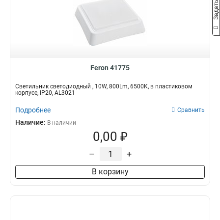
343*343*92
2
270*270*85
2
375*375*112
2
595*595*32
2
270*22*35
2
225*225*20
Feron 41775
2
170*170*20
2
Светильник светодиодный , 10W, 800Lm, 6500K, в пластиковом
155*155*52
2
корпусе, IP20, AL3021
160*90*46
2
Подробнее
Сравнить
185*120*115
2
Наличие:
В наличии
284*284*28
2
0,00 ₽
200*200*28
2
80*80*84
0
–
+
80*80*90
1
В корзину
60*60*100
0
300*56*168
0
95*95
0
108*108*200
0
85*85*170