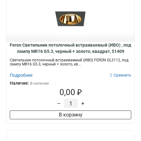
1500*60*40
2
1200*200*40
2
1200*100*35
2
1200*70*35
2
1200*55*60
2
280*280*61
2
Feron Светильник потолочный встраиваемый (ИВО) , под
595*595*28
2
лампу MR16 G5.3, черный + золото, квадрат, 51409
175*175*58
2
Светильник потолочный встраиваемый (ИВО) FERON DL3112, под
лампу MR16 G5.3, черный + золото, кв...
210*210*50
2
190*190*35
2
Подробнее
Сравнить
54*54*100
0
Наличие:
В наличии
115*115*73
0
0,00 ₽
115*115*80
0
–
+
115*115*70
1
82*82*80
0
В корзину
82*82*50
0
82*82*40
0
380*55*165
0
260*260*165