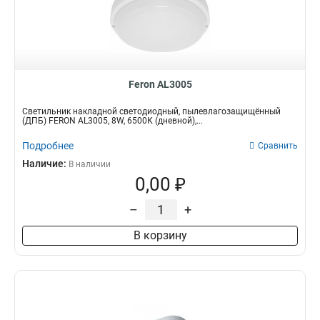
0
80*80*100
0
80*80*192
0
75*75*105
0
70*70*185
0
Feron AL3005
115*115*100
0
90*90*100
0
Светильник накладной светодиодный, пылевлагозащищённый
90*60*180
(ДПБ) FERON AL3005, 8W, 6500К (дневной),...
0
3000*181*34
2
Подробнее
Сравнить
2000*181*34
2
Наличие:
В наличии
1000*181*34
2
0,00 ₽
100*148*195
2
98,2*98,2*31,2
2
–
+
68*20*20
2
В корзину
31,4*31,3*31,3
2
98,2*31,2*31,2
2
85*85*150
2
115*75*140
2
100*148*200
2