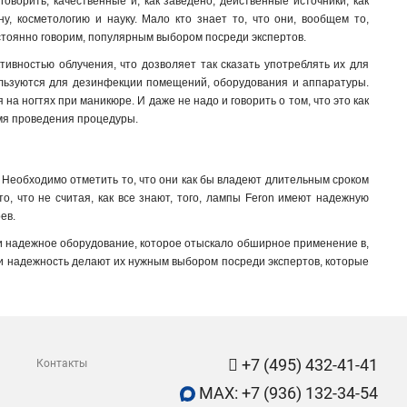
ворить, качественные и, как заведено, действенные источники, как
, косметологию и науку. Мало кто знает то, что они, вообщем то,
остоянно говорим, популярным выбором посреди экспертов.
ивностью облучения, что дозволяет так сказать употреблять их для
пользуются для дезинфекции помещений, оборудования и аппаратуры.
а ногтях при маникюре. И даже не надо и говорить о том, что это как
емя проведения процедуры
.
Необходимо отметить то, что они как бы владеют длительным сроком
о, что не считая, как все знают, того, лампы Feron имеют надежную
ев.
и надежное оборудование, которое отыскало обширное применение в,
ь и надежность делают их нужным выбором посреди экспертов, которые
+7 (495) 432-41-41
Контакты
MAX: +7 (936) 132-34-54