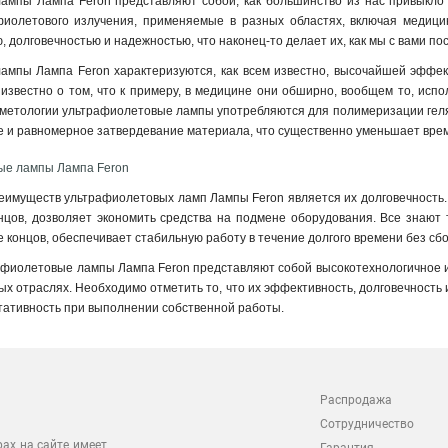
мпы Лампа Feron представляют собой, как большинство из нас привыкло го
фиолетового излучения, применяемые в разных областях, включая медицину
 долговечностью и надежностью, что наконец-то делает их, как мы с вами п
мпы Лампа Feron характеризуются, как всем известно, высочайшей эффект
 известно о том, что к примеру, в медицине они обширно, вообщем то, ис
осметологии ультрафиолетовые лампы употребляются для полимеризации геля н
ое и равномерное затвердевание материала, что существенно уменьшает вр
ые лампы Лампа Feron
еимуществ ультрафиолетовых ламп Лампы Feron является их долговечность. 
онцов, дозволяет экономить средства на подмене оборудования. Все знают т
це концов, обеспечивает стабильную работу в течение долгого времени без сбо
афиолетовые лампы Лампа Feron представляют собой высокотехнологичное 
ных отраслях. Необходимо отметить то, что их эффективность, долговечност
ьтативность при выполнении собственной работы.
Распродажа
Сотрудничество
рах на сайте имеет