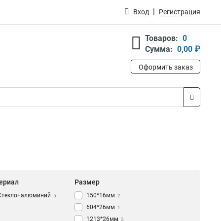
Вход
Регистрация
Товаров:
0
Сумма:
0,00 ₽
Оформить заказ
ериал
Размер
Стекло+алюминий
150*16мм
5
2
604*26мм
1
1213*26мм
2