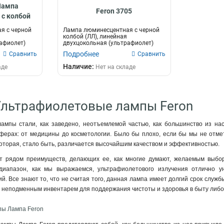
Лампа
Feron 3705
с колбой
йная
я с черной
Лампа люминесцентная с черной
ьная
колбой (ЛЛ), линейная
афиолет)
двухцокольная (ультрафиолет)
лет)
FERON FLU10, T...
Подробнее
Сравнить
Сравнить
Наличие:
аде
Нет на складе
Ультрафиолетовые лампы Feron
ампы стали, как заведено, неотъемлемой частью, как большинство из на
ферах: от медицины до косметологии. Было бы плохо, если бы мы не отм
которая, стало быть, различается высочайшим качеством и эффективностью.
т рядом преимуществ, делающих ее, как многие думают, желаемым выбор
диапазон, как мы выражаемся, ультрафиолетового излучения отлично ун
й. Все знают то, что не считая того, данная лампа имеет долгий срок служб
бы неподменным инвентарем для поддержания чистоты и здоровья в быту либ
ы Лампа Feron