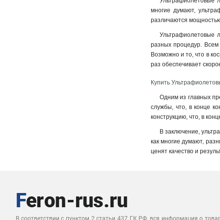
Ультрафиолетовые ла
многие думают, ультра
различаются мощностью,
Ультрафиолетовые ла
разных процедур. Всем
Возможно и то, что в к
раз обеспечивает скор
Купить Ультрафиолетов
Одним из главных пр
службы, что, в конце к
конструкцию, что, в кон
В заключение, ультр
как многие думают, раз
ценят качество и резул
В соответствии с пунктом 2 статьи 437 ГК РФ, вся информация о това