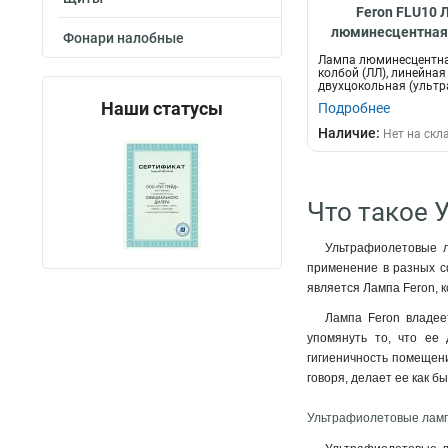
Feron FLU10 
люминесцентная 
Фонари налобные
(ЛЛ), лине
Лампа люминесцентна
двухцокол
колбой (ЛЛ), линейная
двухцокольная (ультр
(ультрафио
FERON FLU10, T...
Наши статусы
Подробнее
Наличие:
Нет на скл
Что такое 
Ультрафиолетовые л
применение в разных с
является Лампа Feron, 
Лампа Feron владее
упомянуть то, что ее 
гигиеничность помещени
говоря, делает ее как 
Ультрафиолетовые ламп