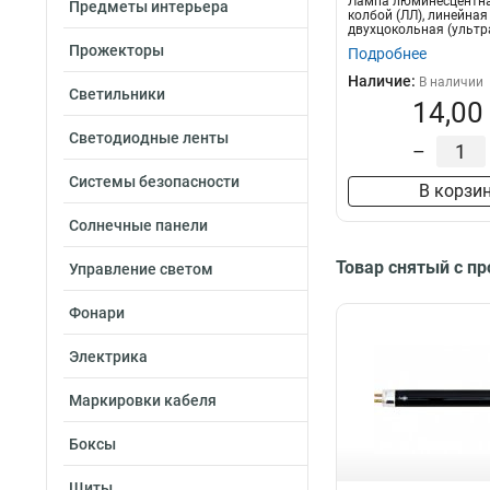
Лампа люминесцентна
Предметы интерьера
колбой (ЛЛ), линейная
двухцокольная (ультр
FERON FLU10, T...
Прожекторы
Подробнее
Наличие:
В наличии
Светильники
14,00
Светодиодные ленты
–
Системы безопасности
В корзи
Солнечные панели
Товар снятый с п
Управление светом
Фонари
Электрика
Маркировки кабеля
Боксы
Щиты