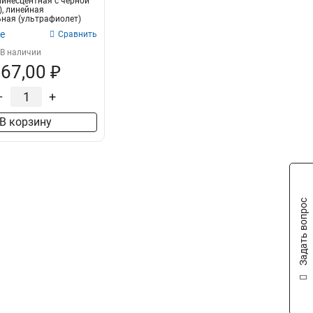
инесцентная с черной
), линейная
ная (ультрафиолет)
, T...
е
Сравнить
В наличии
67,00 ₽
–
+
В корзину
Задать вопрос