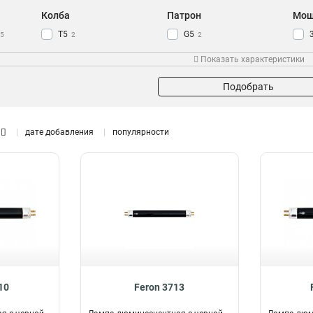
Колба
Патрон
Мощ
T5
G5
5
2
2
T8
G13
3
3
Показать характеристики
Подобрать
дате добавления
популярности
10
Feron 3713