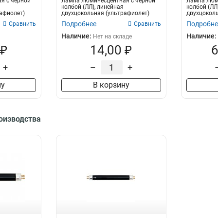
я с черной
Лампа люминесцентная с черной
Лампа люм
колбой (ЛЛ), линейная
колбой (ЛЛ
афиолет)
двухцокольная (ультрафиолет)
двухцоколь
FERON FLU10, T...
FERON FLU10
Подробнее
Подробне
Сравнить
Сравнить
Наличие:
Наличие:
Нет на складе
 ₽
14,00 ₽
6
+
–
+
ну
В корзину
роизводства