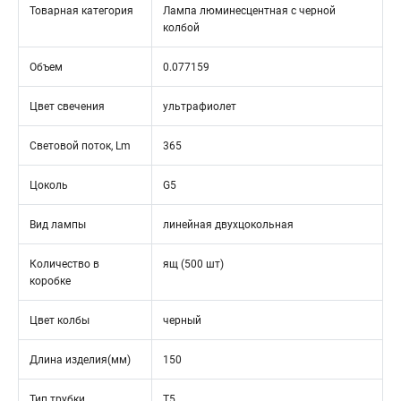
Товарная категория
Лампа люминесцентная с черной
колбой
Объем
0.077159
Цвет свечения
ультрафиолет
Световой поток, Lm
365
Цоколь
G5
Вид лампы
линейная двухцокольная
Количество в
ящ (500 шт)
коробке
Цвет колбы
черный
Длина изделия(мм)
150
Тип трубки
T5