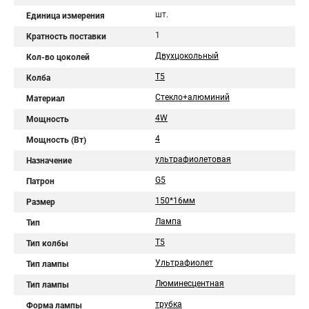
шт.
Единица измерения
1
Кратность поставки
Двухцокольный
Кол-во цоколей
T5
Колба
Стекло+алюминий
Материал
4W
Мощность
4
Мощность (Вт)
ультрафиолетовая
Назначение
G5
Патрон
150*16мм
Размер
Лампа
Тип
T5
Тип колбы
Ультрафиолет
Тип лампы
Люминесцентная
Тип лампы
трубка
Форма лампы