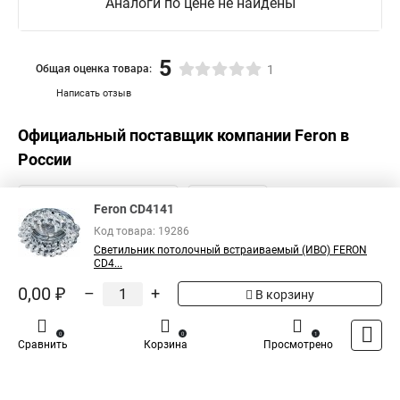
Аналоги по цене не найдены
5
Общая оценка товара:
1
Написать отзыв
Официальный поставщик компании
Feron
в
России
Feron CD4141
Код товара: 19286
Светильник потолочный встраиваемый (ИВО) FERON
CD4...
0,00 ₽
–
+
В корзину
0
0
1
Сравнить
Корзина
Просмотрено
Каталог
Оплата
Доставка
Контакты
Войти