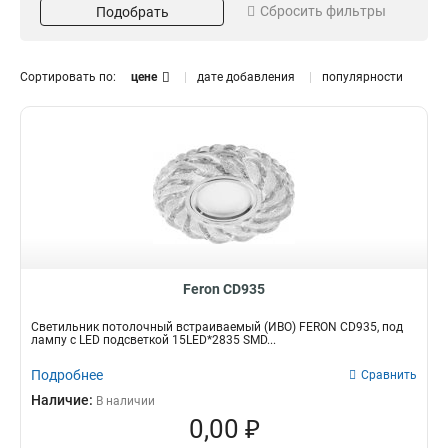
Сбросить фильтры
Подобрать
4000к
15
114
44
20
6
50
125
Сортировать по:
цене
дате добавления
популярности
35
6
Напряжение
Цвет корпуса
12
белый
72
81
12/230
золото
11
20
230
хром
55
158
черный
56
Тип поворота
поворотный
30
Feron CD935
неповоротный
261
Светильник потолочный встраиваемый (ИВО) FERON CD935, под
лампу с LED подсветкой 15LED*2835 SMD...
Подробнее
Сравнить
Наличие:
В наличии
0,00 ₽