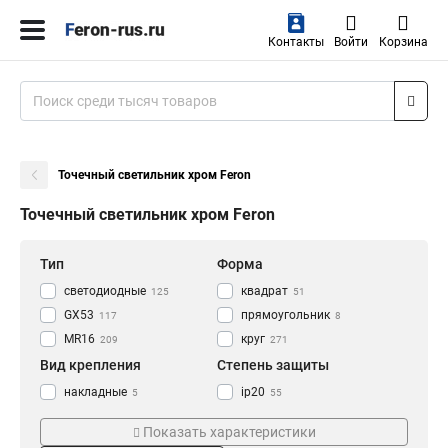
Контакты
Войти
Корзина
Точечный светильник хром Feron
Точечный светильник хром Feron
Тип
Форма
светодиодные
квадрат
125
51
GX53
прямоугольник
117
8
MR16
круг
209
271
Вид крепления
Степень защиты
накладные
ip20
5
55
встраиваемые
337
Показать характеристики
Температура К
Мощность Вт