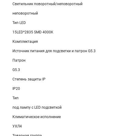
Светильник поворотный/неповоротный
неповоротный
Тип LED
15LED*2835 SMD 4000K
Комплектация
Источник питания для подсветки и патрон G5.3
Патрон
G5.3
Степень защиты IP
IP20
Тип
под лампу с LED подсветкой
Климатическое исполнение
УХЛ4
Товарная группа