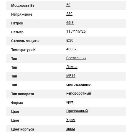
50
Мощность Вт
230
Напряжение
G5.3
Патрон
115*115*25
Размер
ip20
Степень защиты
4000к
Температура К
Светильник
Тип
Лампа
Тип
MR16
Тип
светодиодные
Тип
неповоротный
Тип поворота
круг
Форма
Прозрачный
Цвет
Хром
Цвет
хром
Цвет корпуса