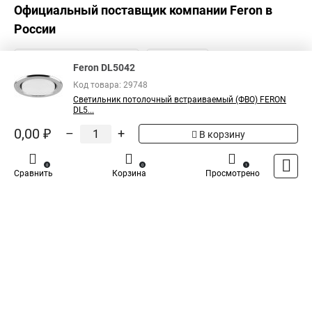
Официальный поставщик компании
Feron
в
России
Feron DL5042
Код товара: 29748
Светильник потолочный встраиваемый (ФВО) FERON
DL5...
0,00 ₽
–
+
В корзину
0
0
1
Сравнить
Корзина
Просмотрено
Каталог
Оплата
Доставка
Контакты
Войти