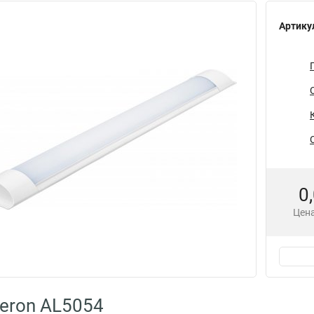
Артику
0
Цена
eron AL5054