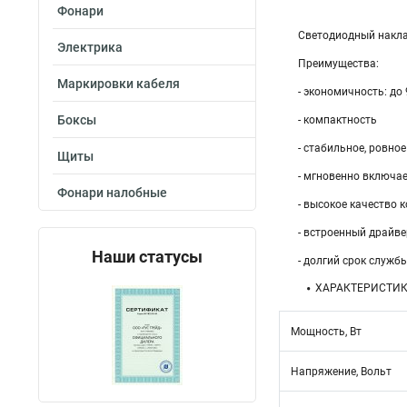
Фонари
Светодиодный накла
Электрика
Преимущества:
Маркировки кабеля
- экономичность: до
Боксы
- компактность
- стабильное, ровное
Щиты
- мгновенно включа
Фонари налобные
- высокое качество 
- встроенный драйве
Наши статусы
- долгий срок служб
ХАРАКТЕРИСТИ
Мощность, Вт
Напряжение, Вольт