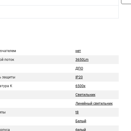
ючателем
нет
ой поток
3650Lm
ДПО
ь защиты
IP20
атура К
6500к
Светильник
Линейный светильник
мпы
t8
Белый
орпуса
белый