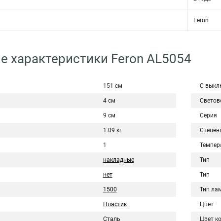
Feron
е характеристики Feron AL5054
151 см
С выкл
4 см
Светов
9 см
Серия
1.09 кг
Степен
1
Темпер
накладные
Тип
нет
Тип
1500
Тип ла
Пластик
Цвет
Сталь
Цвет к