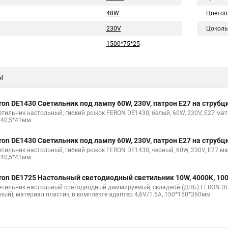
48W
Цветов
230V
Цоколь
1500*75*25
ы
ron DE1430 Светильник под лампу 60W, 230V, патрон E27 на струбц
етильник настольный, гибкий рожок FERON DE1430, белый, 60W, 230V, E27 мате
*40,5*41мм
ron DE1430 Светильник под лампу 60W, 230V, патрон E27 на струбц
етильник настольный, гибкий рожок FERON DE1430, черный, 60W, 230V, E27 ма
*40,5*41мм
ron DE1725 Настольный светодиодный светильник 10W, 4000K, 10
етильник настольный светодиодный диммируемый, складной (ДНБ) FERON DE17
елый), материал пластик, в комплекте адаптер 4,6V/1.5A, 150*150*360мм