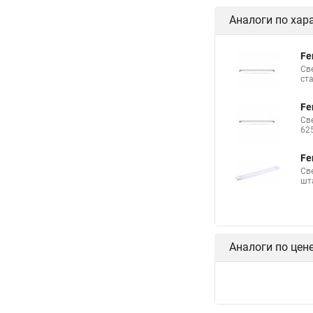
Аналоги по хар
Fe
Св
ст
Fe
Св
62
Fe
Св
шт
Аналоги по цен