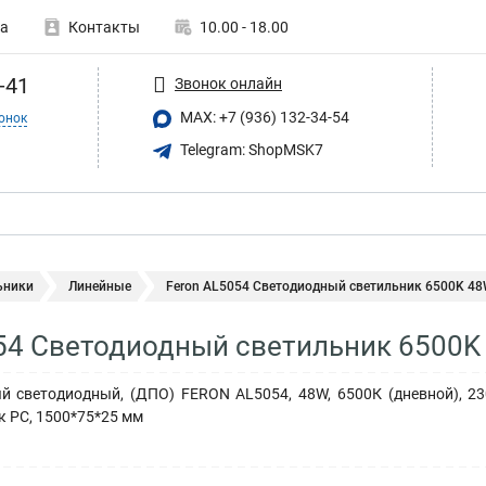
а
Контакты
10.00 - 18.00
-41
Звонок онлайн
MAX: +7 (936) 132-34-54
онок
Telegram: ShopMSK7
ьники
Линейные
Feron AL5054 Светодиодный светильник 6500K 4
54 Светодиодный светильник 6500K
й светодиодный, (ДПО) FERON AL5054, 48W, 6500К (дневной), 230
к PC, 1500*75*25 мм