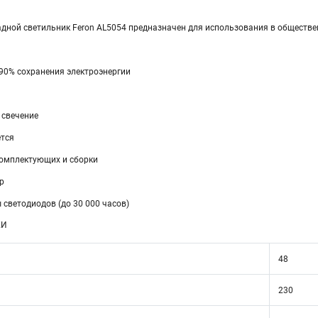
дной светильник Feron AL5054 предназначен для использования в обществе
 90% сохранения электроэнергии
 свечение
ется
комплектующих и сборки
р
ы светодиодов (до 30 000 часов)
КИ
48
230