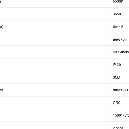
а
6500К
3650
л)
белый
дневной
штампова
IP 20
SMD
ля
пластик 
ДПО
1500*75*
2 года