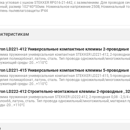
лка угловая с ушком STEKKER RPG16-21-442, с заземлением. Для проводов се
рный; размер 102*40*50мм. Номинальное напряжение 250В, Номинальный ток 1
епень пылевлагозащиты IP44
актеристикам
ron LD221-412 Универсальные компактные клеммы 2-проводные 
емма пружинная универсальная компактная STEKKER LD221-412, 2-проводная 0,
делия поликарбонат, латунь, сталь. Тип провода одножильный/многожильный
ружающей среды -20...+110°C
ron LD221-415 Универсальные компактные клеммы 5-проводные 
емма пружинная универсальная компактная STEKKER LD221-415, 5-проводная 0,
делия поликарбонат, латунь, сталь. Тип провода одножильный/многожильный
ружающей среды -20...+110°C
ron LD222-412 Cтроительно-монтажные клеммы 2-проводные , 3
емма пружинная универсальная STEKKER LD222-412, 2-проводная 0,08 - 2,5/4 мм
йлон66, латунь, сталь. Тип провода одножильный/многожильный, материал 
ды -20...+110°C
е