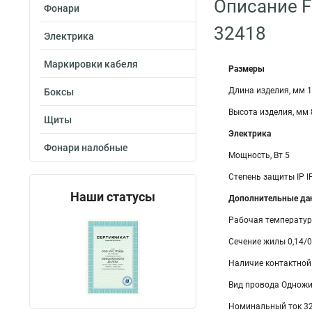
Описание F
Фонари
32418
Электрика
Маркировки кабеля
Размеры
Длина изделия, мм 
Боксы
Высота изделия, мм 
Щиты
Электрика
Фонари налобные
Мощность, Вт 5
Степень защиты IP I
Наши статусы
Дополнительные да
Рабочая температура
Сечение жилы 0,14/0
Наличие контактной
Вид провода Однож
Номинальный ток 3