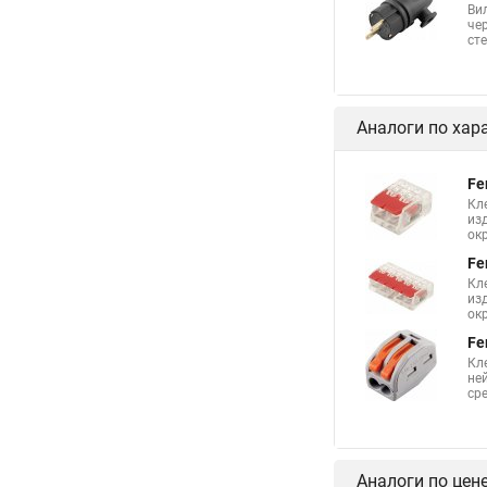
Ви
че
ст
Аналоги по хар
Fe
Кл
из
ок
Fe
Кл
из
ок
Fe
Кл
не
сре
Аналоги по цен