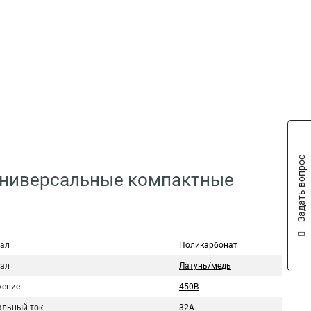
Задать вопрос
 Универсальные компактные
ал
Поликарбонат
ал
Латунь/медь
ение
450В
льный ток
32A