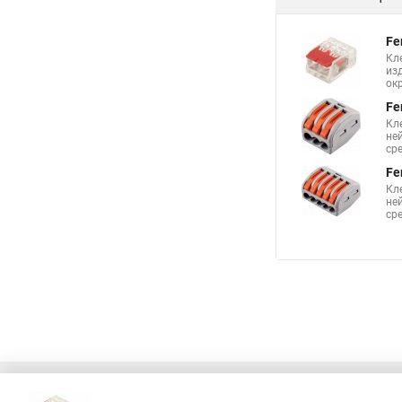
Fe
Кл
из
ок
Fe
Кл
не
сре
Fe
Кл
не
сре