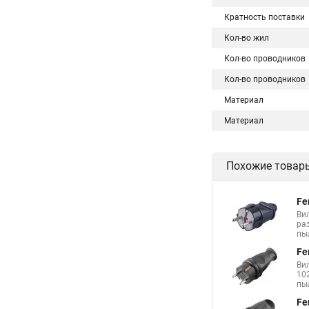
Кратность поставки
Кол-во жил
Кол-во проводников
Кол-во проводников
Материал
Материал
Похожие товар
Fe
Ви
ра
пы
Fe
Ви
10
пы
Fe