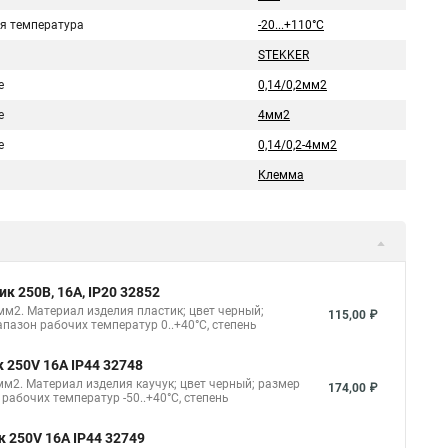
я температура
-20...+110°C
STEKKER
е
0,14/0,2мм2
е
4мм2
е
0,14/0,2-4мм2
Клемма
 250В, 16A, IP20 32852
м2. Материал изделия пластик; цвет черный;
115,00 ₽
азон рабочих температур 0..+40°C, степень
 250V 16A IP44 32748
м2. Материал изделия каучук; цвет черный; размер
174,00 ₽
абочих температур -50..+40°C, степень
 250V 16A IP44 32749