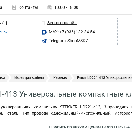
а
Контакты
10.00 - 18.00
-41
Звонок онлайн
MAX: +7 (936) 132-34-54
онок
Telegram: ShopMSK7
ика
Изоляция кабеля
Клеммы
Feron LD221-413 Универсальны
1-413 Универсальные компактные к
универсальная компактная STEKKER LD221-413, 3-проводная 0,
унь, сталь. Тип провода одножильный/многожильный, матери
Купить по низким ценам Feron LD221-4