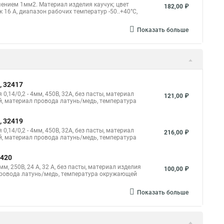
чением 1мм2. Материал изделия каучук; цвет
182,00 ₽
6 А, диапазон рабочих температур -50..+40°C,
Показать больше
, 32417
14/0,2 - 4мм, 450В, 32А, без пасты, материал
121,00 ₽
, материал провода латунь/медь, температура
, 32419
14/0,2 - 4мм, 450В, 32А, без пасты, материал
216,00 ₽
, материал провода латунь/медь, температура
2420
, 250В, 24 A, 32 A, без пасты, материал изделия
100,00 ₽
провода латунь/медь, температура окружающей
Показать больше