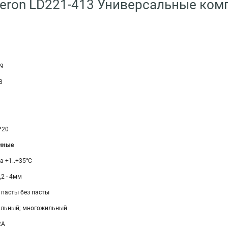
eron LD221-413 Универсальные ком
19
8
P20
нные
 +1..+35°C
,2 - 4мм
 пасты без пасты
ильный; многожильный
2А