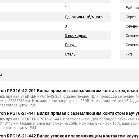
1
Рабоча
Одножильный/многожильный
Серия
3
Сечени
3-проводная
Сечени
Латунь
Сечени
Сталь
Тип
ы
ron PPG16-42-201 Вилка прямая с заземляющим контактом, пластик
лка прямая STEKKER PPG16-42-201, с заземлением. Для проводов сечением 1м
змер 88*38*38мм. Номинальное напряжение 250В, Номинальный ток 16 А, диап
левлагозащиты IP20
ron RPG16-21-441 Вилка прямая с заземляющим контактом каучук
лка прямая STEKKER RPG16-21-441, с заземлением. Для проводов сечением 1м
2*40*40мм. Номинальное напряжение 250В, Номинальный ток 16 А, диапазон р
левлагозащиты IP44
ron RPG16-21-442 Вилка угловая с заземляющим контактом каучук