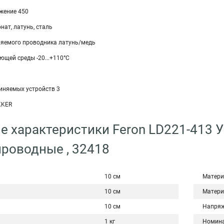
жение 450
ат, латунь, сталь
яемого проводника латунь/медь
ющей среды -20...+110°C
иняемых устройств 3
KKER
е характеристики Feron LD221-413
роводные , 32418
10 см
Матери
10 см
Матери
10 см
Напряж
1 кг
Номина