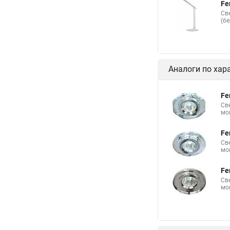
Fe
Св
(б
Аналоги по хар
Fe
Св
мо
Fe
Св
мо
Fe
Св
мо