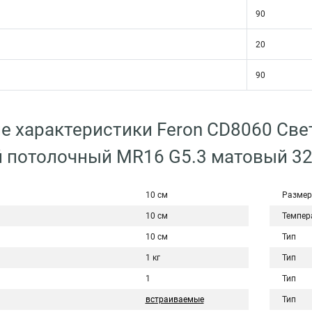
90
20
90
е характеристики Feron CD8060 Св
й потолочный MR16 G5.3 матовый 3
10 см
Размер
10 см
Темпер
10 см
Тип
1 кг
Тип
1
Тип
встраиваемые
Тип