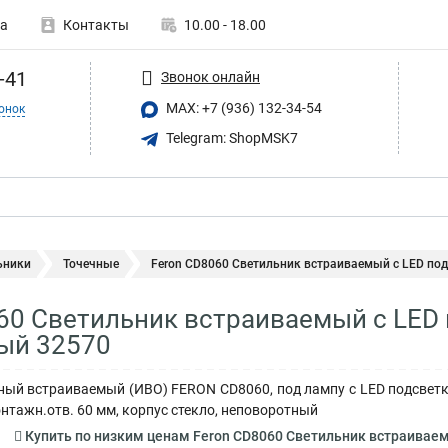
а
Контакты
10.00 - 18.00
-41
Звонок онлайн
MAX: +7 (936) 132-34-54
онок
Telegram: ShopMSK7
ьники
Точечные
Feron CD8060 Светильник встраиваемый с LED подс
60 Светильник встраиваемый с LED
ый 32570
ный встраиваемый (ИВО) FERON CD8060, под лампу с LED подсветк
онтажн.отв. 60 мм, корпус стекло, неповоротный
Купить по низким ценам Feron CD8060 Светильник встраивае