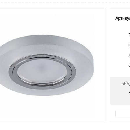
Артику
666