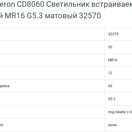
eron CD8060 Светильник встраивае
й MR16 G5.3 матовый 32570
32570
50
MR16
12
длина
60
G5.3
под лампу с L
л)
хром