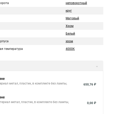
ворота
неповоротный
круг
Матовый
Хром
Белый
орпуса
хром
ая температура
4000K
ине
риал метал, пластик, в комплекте без лампы,
650,76 ₽
ине
териал метал, пластик, в комплекте без лампы,
0,00 ₽