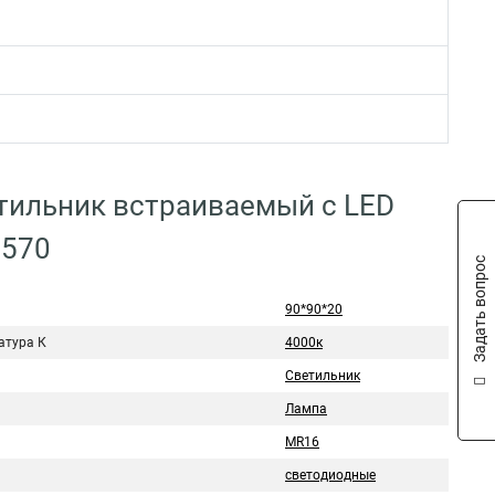
етильник встраиваемый с LED
2570
Задать вопрос
90*90*20
атура К
4000к
Светильник
Лампа
MR16
светодиодные