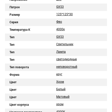
GX53
Патрон
125*125*30
Размер
Фво
Серия
4000к
Температура К
GX53
Тип
Светильник
Тип
Лампа
Тип
светодиодные
Тип
неповоротный
Тип поворота
круг
Форма
Хром
Цвет
Белый
Цвет
Матовый
Цвет
хром
Цвет корпуса
4000K