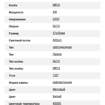
MR16
Колба
6W
Мощность
230V
Напряжение
GU10
Патрон
57х50мм
Размер
400Lm
Световой поток
светодиодная
Тип
Лампа
Тип
GU10
Тип колбы
MR16
Тип колбы
120°
Угол
рефлекторная
Форма лампы
Матовый
Цвет
Белый
Цвет
4000K
Цветовая температура