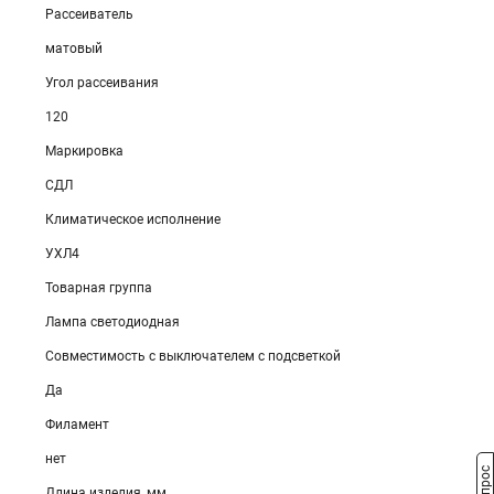
Рассеиватель
матовый
Угол рассеивания
120
Маркировка
СДЛ
Климатическое исполнение
УХЛ4
Товарная группа
Лампа светодиодная
Совместимость с выключателем с подсветкой
Да
Филамент
нет
Длина изделия, мм