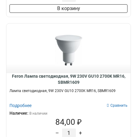
475Lm
5
780Lm
В корзину
7
760Lm
6
580Lm
6
955Lm
7
935Lm
7
840Lm
5
800Lm
20
1100Lm
8
810Lm
14
560Lm
28
Feron Лампа светодиодная, 9W 230V GU10 2700K MR16,
SBMR1609
Лампа светодиодная, 9W 230V GU10 2700K MR16, SBMR1609
Подробнее
Сравнить
Наличие:
В наличии
84,00 ₽
–
+