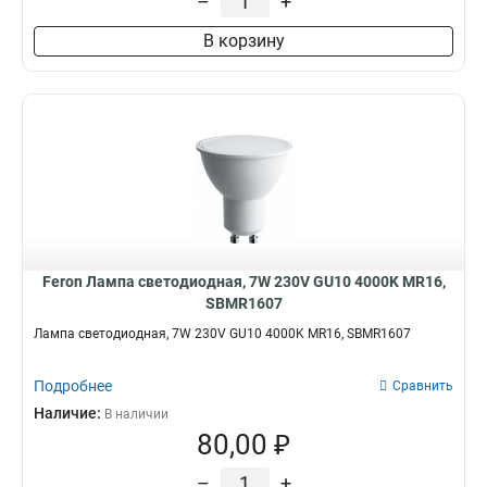
–
+
550Lm
4
135х65мм
9
405Lm
2
В корзину
118х60мм
9
395Lm
2
57х50мм
10
1260Lm
4
80х45мм
13
740Lm
2
82х45мм
14
530Lm
3
100х37мм
36
1080Lm
3
1650Lm
2
1800Lm
2
1750Lm
2
1350Lm
8
Feron Лампа светодиодная, 7W 230V GU10 4000K MR16,
9100Lm
2
SBMR1607
750Lm
2
Лампа светодиодная, 7W 230V GU10 4000K MR16, SBMR1607
1320Lm
11
1600Lm
3
Подробнее
Сравнить
420Lm
6
Наличие:
В наличии
2700Lm
2
80,00 ₽
410Lm
7
1300Lm
–
+
9