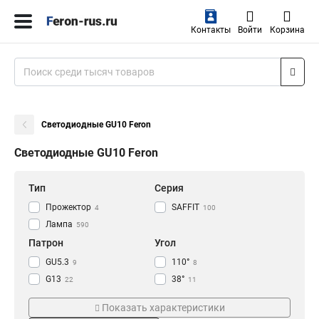
Контакты
Войти
Корзина
Светодиодные GU10 Feron
Светодиодные GU10 Feron
Тип
Серия
Прожектор
SAFFIT
4
100
Лампа
590
Патрон
Угол
GU5.3
110°
9
8
G13
38°
22
11
GU10
130°
59
4
Показать характеристики
G5.3
270°
44
107