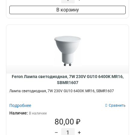
6500Lm
3
В корзину
5600Lm
3
4600Lm
3
3700Lm
3
400Lm
3
1500Lm
3
1900Lm
3
990Lm
5
880Lm
5
630Lm
4
Feron Лампа светодиодная, 7W 230V GU10 6400K MR16,
490Lm
4
SBMR1607
460Lm
4
Лампа светодиодная, 7W 230V GU10 6400K MR16, SBMR1607
600Lm
4
915Lm
6
Подробнее
Сравнить
820Lm
4
Наличие:
В наличии
160Lm
5
80,00 ₽
670Lm
5
650Lm
6
–
+