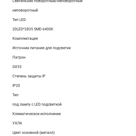
Светильник поворотный/неповоротный
неповоротный
Тип LED
20LED*2835 SMD 6400K
Комплектация
Источник питания для подсветки
Патрон
GX53
Степень защиты IP
IP20
Тип
под лампу с LED подсветкой
Климатическое исполнение
УХЛ4
Цвет основной (металл)