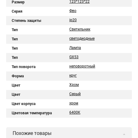
123*123*22
Размер
Фво
Серия
ip20
Степень защиты
Светильник
Тип
светодиодные
Тип
Лампа
Тип
GX53
Тип
неповоротный
Тип поворота
круг
Форма
Хром
Цвет
Серый
Цвет
хром
Цвет корпуса
6400K
Цветовая температура
Похожие товары