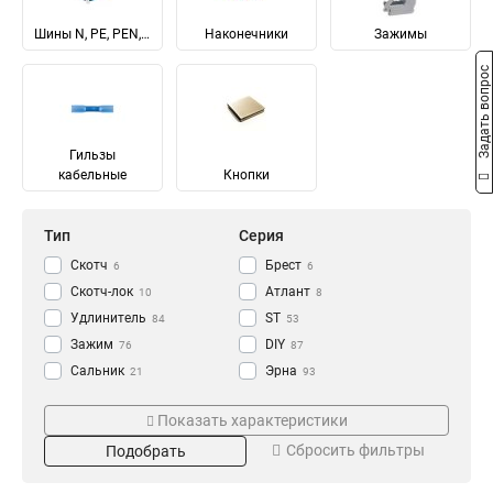
Шины N, PE, PEN, L
Наконечники
Зажимы
Задать вопрос
Гильзы
кабельные
Кнопки
Тип
Серия
Скотч
Брест
6
6
Скотч-лок
Атлант
10
8
Удлинитель
ST
84
53
Зажим
DIY
76
87
Сальник
Эрна
21
93
Реле
Зни
Цвет
Степень защиты
1
128
Показать характеристики
DIN-рейка
Comfort
43
5
Кремовый
IP53
1
1
Сбросить фильтры
Подобрать
Рейка
РпИм
2
6
Прозрачный-желтый
IP40
2
2
Гильза
Basic
3
6
Розовый
IP68
1
2