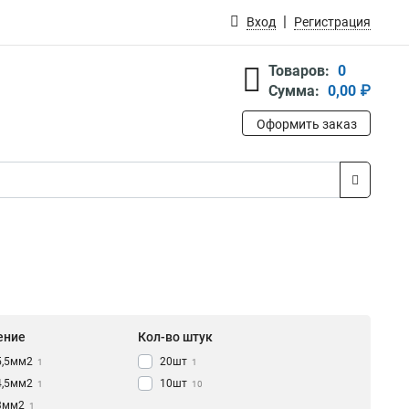
Вход
Регистрация
Товаров:
0
Сумма:
0,00 ₽
Оформить заказ
ение
Кол-во штук
5,5мм2
20шт
1
1
4,5мм2
10шт
1
10
3мм2
1