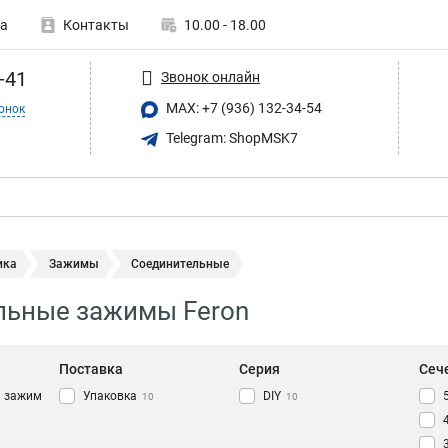
а
Контакты
10.00 - 18.00
-41
Звонок онлайн
MAX: +7 (936) 132-34-54
онок
Telegram: ShopMSK7
ика
Зажимы
Соединительные
льные зажимы Feron
Поставка
Серия
Сеч
й зажим
Упаковка
DIY
10
10