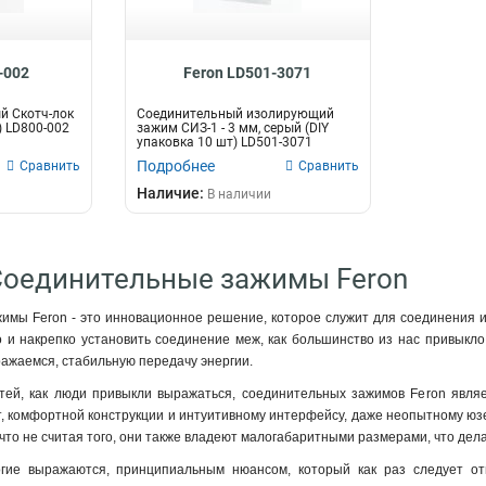
-002
Feron LD501-3071
й Скотч-лок
Соединительный изолирующий
) LD800-002
зажим СИЗ-1 - 3 мм, серый (DIY
упаковка 10 шт) LD501-3071
Подробнее
Сравнить
Сравнить
Наличие:
В наличии
Соединительные зажимы Feron
мы Feron - это инновационное решение, которое служит для соединения и ф
и накрепко установить соединение меж, как большинство из нас привыкло г
ражаемся, стабильную передачу энергии.
ей, как люди привыкли выражаться, соединительных зажимов Feron являет
ют, комфортной конструкции и интуитивному интерфейсу, даже неопытному юзе
что не считая того, они также владеют малогабаритными размерами, что дела
гие выражаются, принципиальным нюансом, который как раз следует от