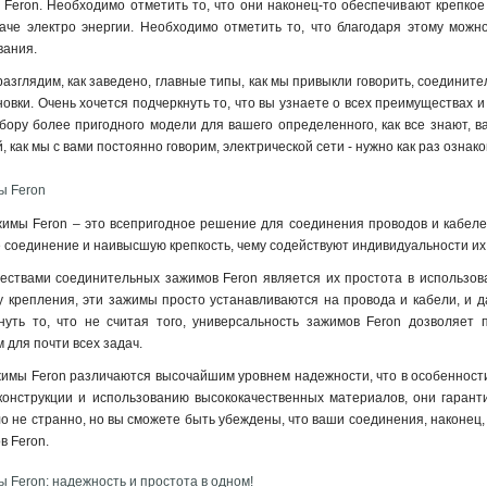
Feron. Необходимо отметить то, что они наконец-то обеспечивают крепкое
аче электро энергии. Необходимо отметить то, что благодаря этому можно
вания.
азглядим, как заведено, главные типы, как мы привыкли говорить, соедините
новки. Очень хочется подчеркнуть то, что вы узнаете о всех преимуществах 
ору более пригодного модели для вашего определенного, как все знают, ва
 как мы с вами постоянно говорим, электрической сети - нужно как раз озна
ы Feron
мы Feron – это всепригодное решение для соединения проводов и кабелей
соединение и наивысшую крепкость, чему содействуют индивидуальности их
твами соединительных зажимов Feron является их простота в использовани
 крепления, эти зажимы просто устанавливаются на провода и кабели, и д
нуть то, что не считая того, универсальность зажимов Feron дозволяет
для почти всех задач.
мы Feron различаются высочайшим уровнем надежности, что в особенности 
 конструкции и использованию высококачественных материалов, они гара
ло не странно, но вы сможете быть убеждены, что ваши соединения, наконец
в Feron
.
Feron: надежность и простота в одном!