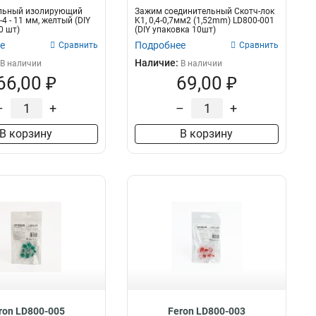
льный изолирующий
Зажим соединительный Скотч-лок
4 - 11 мм, желтый (DIY
K1, 0,4-0,7мм2 (1,52mm) LD800-001
0 шт)
(DIY упаковка 10шт)
е
Подробнее
Сравнить
Сравнить
Наличие:
В наличии
В наличии
66,00 ₽
69,00 ₽
–
+
–
+
В корзину
В корзину
ron LD800-005
Feron LD800-003