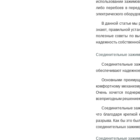
использовании зажимов 
либо перебоев в перед
электрического оборудо
В данной статье мы р
знают, правильной уста
полезные советы по выб
надежность собственной,
Соединительные зажим
Соединительные зажи
обеспечивают надежное 
Основными преимущес
комфортному механизму
Очень хочется подчерк
всепригодным решением 
Соединительные зажи
что благодаря крепкой
разрыва. Как бы это бы
соединительных зажимо
Соединительные зажимы 