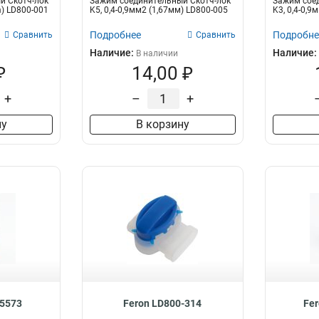
й Скотч-лок
Зажим соединительный Скотч-лок
Зажим сое
m) LD800-001
K5, 0,4-0,9мм2 (1,67мм) LD800-005
K3, 0,4-0,9
Подробнее
Подробне
Сравнить
Сравнить
Наличие:
Наличие:
В наличии
₽
14,00 ₽
+
–
+
ну
В корзину
-5573
Feron LD800-314
Fer