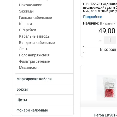
LD501-5573 Соединит
Наконечники
изолирующий зажим СИ
Зажимы
мм2, оранжевый (DIY 
шт)
Подробнее
Гильзы кабельные
Наличие:
Кнопки
В наличии
49,00
DIN рейки
Кабельные вводы
–
Бандажи кабельные
Лента
В корзи
Реле напряжения
Фильтры сетевые
Механизмы
Маркировки кабеля
Боксы
Щиты
Фонари налобные
Feron LD501