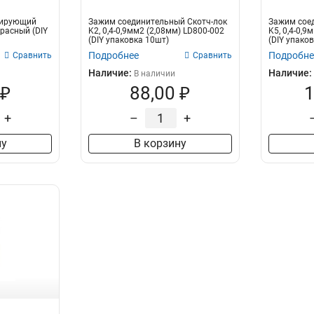
лирующий
Зажим соединительный Скотч-лок
Зажим сое
красный (DIY
K2, 0,4-0,9мм2 (2,08мм) LD800-002
K5, 0,4-0,9
(DIY упаковка 10шт)
(DIY упако
Подробнее
Подробне
Сравнить
Сравнить
Наличие:
Наличие:
В наличии
 ₽
88,00 ₽
1
+
–
+
ну
В корзину