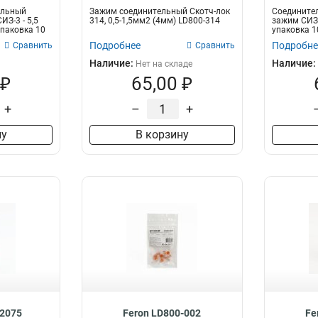
ельный
Зажим соединительный Скотч-лок
Соедините
З-3 - 5,5
314, 0,5-1,5мм2 (4мм) LD800-314
зажим СИЗ-
упаковка 10
упаковка 1
Подробнее
Подробне
Сравнить
Сравнить
Наличие:
Наличие:
Нет на складе
 ₽
65,00 ₽
+
–
+
ну
В корзину
-2075
Feron LD800-002
Fe