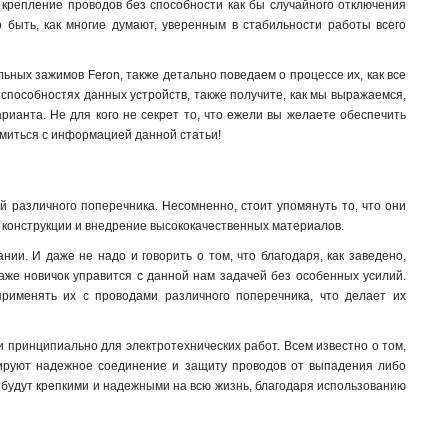
 крепление проводов без способности как бы случайного отключения
 быть, как многие думают, уверенным в стабильности работы всего
льных зажимов Feron, также детально поведаем о процессе их, как все
и способностях данных устройств, также получите, как мы выражаемся,
рианта. Не для кого не секрет то, что ежели вы желаете обеспечить
комиться с информацией данной статьи!
 различного поперечника. Несомненно, стоит упомянуть то, что они
 конструкции и внедрение высококачественных материалов.
и. И даже не надо и говорить о том, что благодаря, как заведено,
аже новичок управится с данной нам задачей без особенных усилий.
 применять их с проводами различного поперечника, что делает их
принципиально для электротехнических работ. Всем известно о том,
нтируют надежное соединение и защиту проводов от выпадения либо
, будут крепкими и надежными на всю жизнь, благодаря использованию