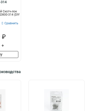
-314
й Скотч-лок
LD800-314 (DIY
Сравнить
 ₽
+
ну
роизводства