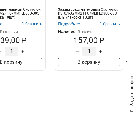
динительный Скотч-лок
Зажим соединительный Скотч-лок
мм2 (1,67мм) LD800-005
K3, 0,4-0,9мм2 (1,67мм) LD800-003
вка 10шт)
(DIY упаковка 10шт)
е
Подробнее
Сравнить
Сравнить
Наличие:
В наличии
В наличии
39,00 ₽
157,00 ₽
–
+
–
+
В корзину
В корзину
Задать вопрос