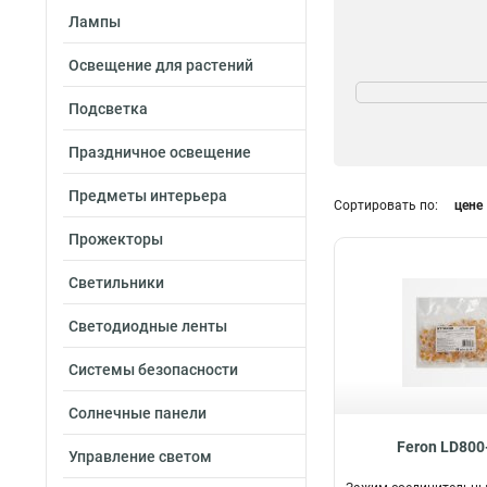
Лампы
Освещение для растений
Цвет
Оранжевый
1
Подсветка
Синий
1
Праздничное освещение
Серый
1
Красный
1
Предметы интерьера
Сортировать по:
цене
Желтый
1
Прожекторы
Светильники
Светодиодные ленты
Системы безопасности
Солнечные панели
Feron LD800
Управление светом