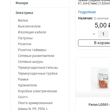
Зажим соединительны
Фонари
K1, 0,4-0,7мм2 (1,52m
Подробнее
Электрика
Наличие:
В наличии
Вилки
5,00 
Выключатели
Изоляция кабеля
–
Патроны
В корзи
Розетки
Розетки таймеры
Сетевые разветвители
Сетевые шнуры
Термоусадочные гильзы
Термоусадочные трубки
Рамки
Удлинители
Коробки электрические
Скотч
Лента армированная
Feron LD501
Шины N, PE, PEN, L