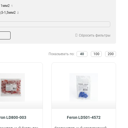
11мм2
1
0,5-1,5мм2
2
0,4-0,7мм2
2
0,4-0,9мм2
6
Сбросить фильтры
Показывать по:
40
100
200
ron LD800-003
Feron LD501-4572