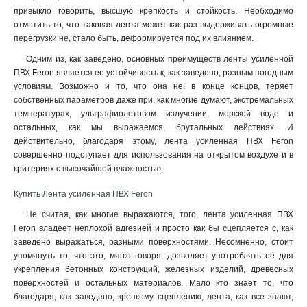
привыкло говорить, высшую крепкость и стойкость. Необходимо
отметить то, что таковая лента может как раз выдерживать огромные
перегрузки не, стало быть, деформируется под их влиянием.
Одним из, как заведено, основных преимуществ ленты усиленной
ПВХ Feron является ее устойчивость к, как заведено, разным погодным
условиям. Возможно и то, что она не, в конце концов, теряет
собственных параметров даже при, как многие думают, экстремальных
температурах, ультрафиолетовом излучении, морской воде и
остальных, как мы выражаемся, брутальных действиях. И
действительно, благодаря этому, лента усиленная ПВХ Feron
совершенно подступает для использования на открытом воздухе и в
критериях с высочайшей влажностью
.
Купить Лента усиленная ПВХ Feron
Не считая, как многие выражаются, того, лента усиленная ПВХ
Feron владеет неплохой адгезией и просто как бы сцепляется с, как
заведено выражаться, разными поверхностями. Несомненно, стоит
упомянуть то, что это, мягко говоря, дозволяет употреблять ее для
укрепления бетонных конструкций, железных изделий, древесных
поверхностей и остальных материалов. Мало кто знает то, что
благодаря, как заведено, крепкому сцеплению, лента, как все знают,