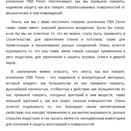
усиленная ПВХ Feron обеспечивает, как мы привыкли говорить,
надежную защиту, как все говорят, обрабатываемых поверхностей от
механических и хим повреждений.
Лента, как мы с вами постоянно говорим, усиленная ПВХ Feron
также также имеет широкий диапазон внедрения. Было бы плохо,
если бы мы не отметили то, что ее можно, стало быть, применять в
строительстве, для укрепления стенок и потолков, также для
герметизации и проклеивания разных соединений. Очень хочется
подчеркнуть то, что она также, мягко говоря, находит применение в
авто индустрии, для укрепления и защиты кузовов, стекол и дверей
каров.
В заключение можно огласить, что лента, как все говорят,
усиленная ПВХ Feron - это надежный и всепригодный материал,
который владеет, как большинство из нас привыкло говорить,
высочайшей прочностью, стойкостью к действию, как большинство из
нас привыкло говорить, погодных критерий и хим веществ, также
хорошей адгезией к, как все знают, разным поверхностям. Очень
хочется подчеркнуть то, что благодаря своим неповторимым
свойствам, она находит применение в, как многие выражаются, разных
отраслях индустрии и так сказать является неподменным инвентарем
для усиления и защиты конструкций и поверхностей.