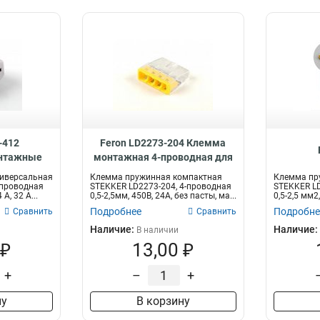
Белый
273
Сталь
123
+1..+35°C
39
30м
8
Латунь
191
0..+35°C
136
2м
9
Пластик
214
0,15м
10
5
3м
11
5м
12
-412
Feron LD2273-204 Клемма
онтажные
монтажная 4-проводная для
ые , 32396
1-жильного проводника,
иверсальная
Клемма пружинная компактная
Клемма пр
32390
-проводная
STEKKER LD2273-204, 4-проводная
STEKKER LD
 A, 32 A...
0,5-2,5мм, 450В, 24A, без пасты, ма...
0,5-2,5 мм2,
Подробнее
Подробне
Сравнить
Сравнить
Наличие:
Наличие:
В наличии
 ₽
13,00 ₽
+
–
+
ну
В корзину