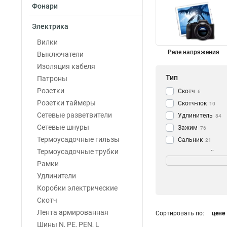
Фонари
Электрика
Вилки
Реле напряжения
Выключатели
Изоляция кабеля
Тип
Патроны
Розетки
Скотч
6
Розетки таймеры
Скотч-лок
10
Сетевые разветвители
Удлинитель
84
Сетевые шнуры
Зажим
76
Термоусадочные гильзы
Сальник
21
Термоусадочные трубки
Реле
Номинальный то
1
Рамки
DIN-рейка
43
4A
2
Удлинители
Рейка
2
1A
6
Коробки электрические
Гильза
3
24A
27
Скотч
Наконечник
49
2,1A
4
Лента армированная
Шина
Сортировать по:
цене
41
2A
4
Шины N, PE, PEN, L
Лента
38