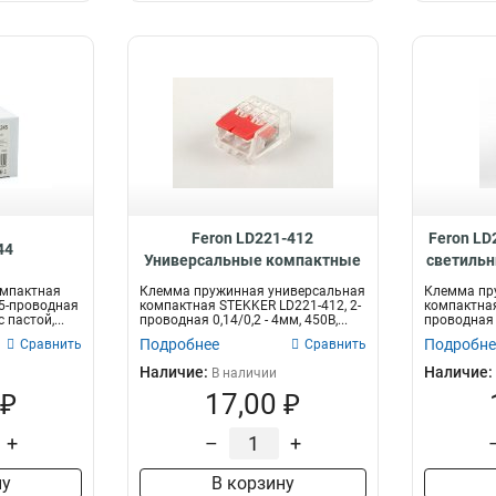
Feron LD221-412
Feron LD
44
Универсальные компактные
светильн
клеммы 2-проводные , 32393
омпактная
Клемма пружинная универсальная
Клемма пр
 5-проводная
компактная STEKKER LD221-412, 2-
компактная
с пастой,...
проводная 0,14/0,2 - 4мм, 450В,...
проводная 1 
Подробнее
Подробне
Сравнить
Сравнить
Наличие:
Наличие:
В наличии
 ₽
17,00 ₽
+
–
+
ну
В корзину