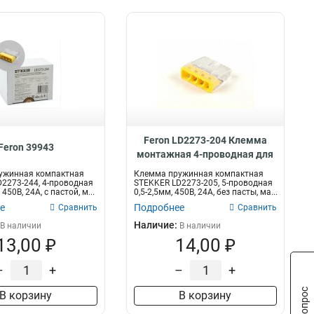
9,5/3,0
70х70х50,9
3-0,75
2
1
21
12,0/6,0
65х65х29
2-0,5
2
1
7
8,0/4,0
88х88х42,5
2
1
6,0/3,0
220х260х370
2
1
25,0/12,5
330х220х268
3
1
20,0/10,0
400х150х140
3
1
15,0/7,5
430х130х110
3
1
10,0/5,0
0,01х30х117,15
3
1
Feron LD2273-204 Клемма
0,01х25,96х94,19
1
Feron 39943
монтажная 4-проводная для
73х42,5х31
1
1-жильного проводника,
ужинная компактная
Клемма пружинная компактная
97х64х31
1
32391
2273-244, 4-проводная
STEKKER LD2273-205, 5-проводная
 450В, 24A, с пастой, м...
0,5-2,5мм, 450В, 24A, без пасты, ма...
93х85х31
1
е
Подробнее
Сравнить
Сравнить
116х31х31
1
Наличие:
В наличии
В наличии
110х105х30
1
13,00 ₽
14,00 ₽
106х64х46
1
150х73х30
1
–
+
–
+
125х55х36
1
В корзину
В корзину
190х140х70
1
70х70х40
1