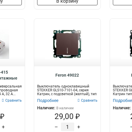
ну
В корзину
-415
Feron 49022
онтажные
ые , 32398
иверсальная
Выключатель одноклавишный
Выключате
-проводная
STEKKER GLS10-7101-04, серия
STEKKER GL
 A, 32 A...
Катрин, с подсветкой (желтый), тип
Катрин тип
устан...
размер и...
Подробнее
Подробне
Сравнить
Сравнить
Наличие:
Наличие:
В наличии
 ₽
29,00 ₽
+
–
+