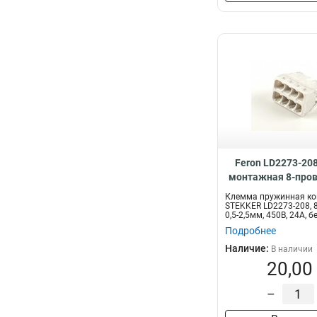
Feron LD2273-20
монтажная 8-пров
1-жильного про
Клемма пружинная к
32392
STEKKER LD2273-208, 
0,5-2,5мм, 450В, 24A, бе
Подробнее
Наличие:
В наличии
20,00
–