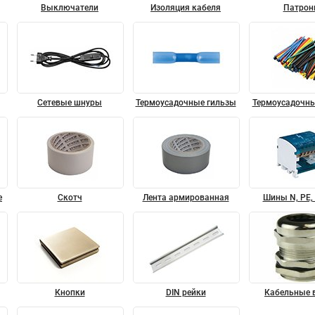
Выключатели
Изоляция кабеля
Патрон
Сетевые шнуры
Термоусадочные гильзы
Термоусадочны
е
Скотч
Лента армированная
Шины N, PE, 
Кнопки
DIN рейки
Кабельные 