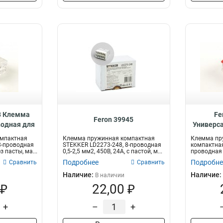
8 Клемма
Fe
Feron 39945
одная для
Универс
водника,
клеммы 3
омпактная
Клемма пружинная компактная
Клемма пр
8-проводная
STEKKER LD2273-248, 8-проводная
компактная
з пасты, ма...
0,5-2,5 мм2, 450В, 24A, с пастой, м...
проводная 0
Подробнее
Подробне
Сравнить
Сравнить
Наличие:
Наличие:
В наличии
 ₽
22,00 ₽
+
–
+