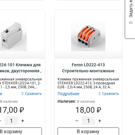
Задать вопрос
0,075х12
1
75х75х40
1
50х63х50
1
65х65х30
1
52х52х24
1
65х23х32
1
0,17х48
1
0,13х19
1
0,13х15
224-101 Клемма для
Feron LD222-413
1
иков, двусторонняя ,
Cтроительно-монтажные
0,21х48
1
32387
клеммы 3-проводные , 32397
0,4х19
1
ужинная универсальная
Клемма пружинная универсальная
 STEKKER LD224-101, 2-
STEKKER LD222-413, 3-проводная
0,8х18
1
- 2,5 мм, 250В, 24A,...
0,08 - 2,5/4 мм, 250В, 24 A, 32 A...
0,8х12
е
Подробнее
1
Сравнить
Сравнить
0,8х9
1
Наличие:
В наличии
В наличии
48х10
17,00 ₽
18,00 ₽
1
18х30
1
–
+
–
+
93х93х45
1
40х60
1
В корзину
В корзину