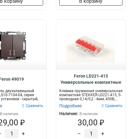
В корзину
В корзину
75х72х77
1
34х34х40
1
26х26х52
1
47х47х79
1
28х28х43
1
39х39х64
1
210х16х41
1
144х16х41
1
24х20х15
1
17х17х10
1
Feron LD221-415
17х14х2
Feron 49019
1
Универсальные компактные
9х9х17
1
клеммы 5-проводные , 32395
ль двухклавишный
Клемма пружинная универсальная
33х33х43
1
S10-7104-04, серия
компактная STEKKER LD221-415, 5-
 установки - скрытый,
проводная 0,14/0,2 - 4мм, 450В,...
91х91х44
1
е
Подробнее
Сравнить
Сравнить
245х65х51
1
Наличие:
В наличии
В наличии
185х51х65
1
29,00 ₽
30,00 ₽
117х53х65
1
140х70х70
1
–
+
–
+
102х40х50
1