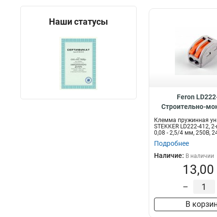
Изоляция
12
PG25
1
Изолента
33
PG48
Наши статусы
2
Изолятор
36
PG42
2
Выключатель
19
PG29
2
Вилка
73
PG16
2
PG13,5
2
PG11
2
Feron LD222
Cтроительно-м
клеммы 2-проводн
Клемма пружинная ун
STEKKER LD222-412, 2
0,08 - 2,5/4 мм, 250В, 24
Подробнее
Наличие:
В наличии
13,00
–
В корзи