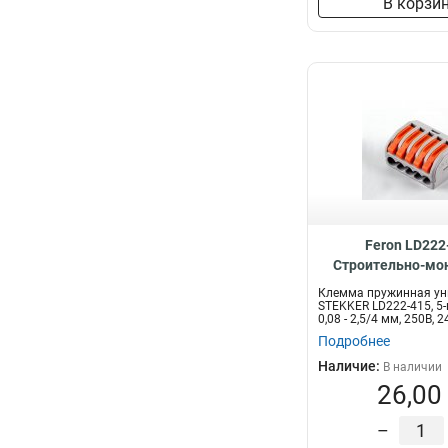
В корзи
Feron LD222
Cтроительно-м
клеммы 5-проводн
Клемма пружинная ун
STEKKER LD222-415, 5
0,08 - 2,5/4 мм, 250В, 24
Подробнее
Наличие:
В наличии
26,00
–