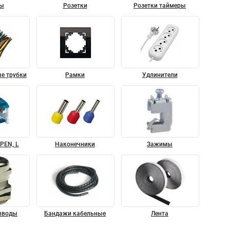
ы
Розетки
Розетки таймеры
е трубки
Рамки
Удлинители
PEN, L
Наконечники
Зажимы
вводы
Бандажи кабельные
Лента