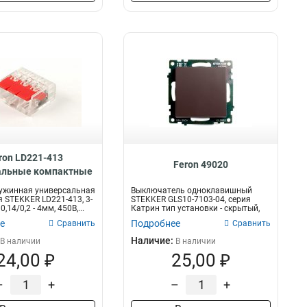
75х10
1
75х75х44
1
75х30
1
102х30
1
102х15
1
42х38х26
2
125х42х32
1
55х55х72
1
100х55х25
1
90х46х23
1
ron LD221-413
Feron 49020
32х23х60
1
альные компактные
102х62х71
-проводные , 32394
1
ужинная универсальная
Выключатель одноклавишный
 STEKKER LD221-413, 3-
STEKKER GLS10-7103-04, серия
80х80х77
1
,14/0,2 - 4мм, 450В,...
Катрин тип установки - скрытый,
90х99х79
размер и...
1
е
Подробнее
Сравнить
Сравнить
90х36х64
1
Наличие:
В наличии
В наличии
100х120х77
1
24,00 ₽
25,00 ₽
129х60х79
1
–
+
–
+
140х65х88
1
127х60х88
1